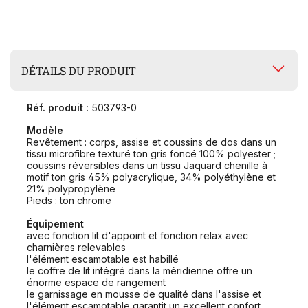
DÉTAILS DU PRODUIT
Réf. produit :
503793-0
Modèle
Revêtement : corps, assise et coussins de dos dans un
tissu microfibre texturé ton gris foncé 100% polyester ;
coussins réversibles dans un tissu Jaquard chenille à
motif ton gris 45% polyacrylique, 34% polyéthylène et
21% polypropylène
Pieds : ton chrome
Équipement
avec fonction lit d'appoint et fonction relax avec
charnières relevables
l'élément escamotable est habillé
le coffre de lit intégré dans la méridienne offre un
énorme espace de rangement
le garnissage en mousse de qualité dans l'assise et
l'élément escamotable garantit un excellent confort