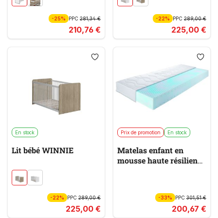
-25%
PPC
281,34 €
-22%
PPC
289,00 €
210,76 €
225,00 €
En stock
Prix de promotion
En stock
Lit bébé WINNIE
Matelas enfant en
mousse haute résilience
KIMA ALLMED LLQ
KIDDY
-22%
PPC
289,00 €
-33%
PPC
301,51 €
225,00 €
200,67 €