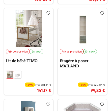
Prix de promotion
En stock
Prix de promotion
En stock
Lit de bébé TIMO
Etagère à poser
MAILAND
-49%
PPC
281,34 €
-54%
PPC
220,84 €
141,17 €
99,83 €