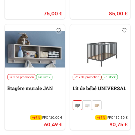
75,00 €
85,00 €
Prix de promotion
En stock
Prix de promotion
En stock
Étagère murale JAN
Lit de bébé UNIVERSAL
-49%
PPC
120,00 €
-49%
PPC
180,50 €
60,49 €
90,75 €