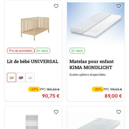
Prix de promotion
En stock
En stock
Lit de bébé UNIVERSAL
Matelas pour enfant
KIMA MONDLICHT
Autres options disponibles
-49%
PPC
180,50 €
-25%
PPC
119,00 €
90,75 €
89,00 €