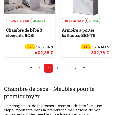
Prix de promotion
En stock
Prix de promotion
En stock
Chambre de bébé 3
Armoire à portes
éléments BOBI
battantes BENTE
-42%
PPC
704,87 €
-36%
PPC
523,36 €
402,35 €
332,76 €
1
2
3
Chambre de bébé - Meubles pour le
premier foyer
L'aménagement de la première chambre de bébé est une
étape importante dans la préparation de l'arrivée de son
propre enfant. Des meubles fonctionnels et sûrs sont