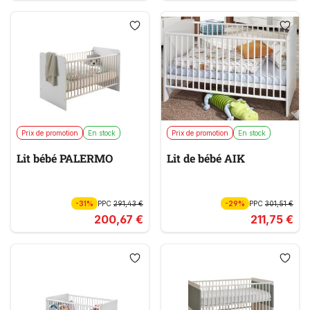
Prix de promotion
En stock
Prix de promotion
En stock
Lit bébé PALERMO
Lit de bébé AIK
-31%
PPC
291,43 €
-29%
PPC
301,51 €
200,67 €
211,75 €