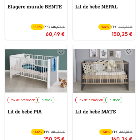
Etagère murale BENTE
Lit de bébé NEPAL
-53%
PPC
130,08 €
-64%
PPC
422,52 €
60,49 €
150,25 €
Prix de promotion
En stock
Prix de promotion
En stock
Lit de bébé PIA
Lit de bébé MATS
-46%
PPC
281,34 €
-58%
PPC
382,18 €
150,25 €
160,34 €