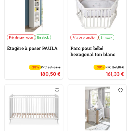
Prix de promotion
En stock
Prix de promotion
En stock
Étagère à poser PAULA
Parc pour bébé
hexagonal ton blanc
-28%
PPC
251,09 €
-38%
PPC
261,18 €
180,50 €
161,33 €