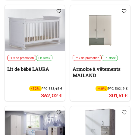
Prix de promotion
En stock
Prix de promotion
En stock
Lit de bébé LAURA
Armoire à vêtements
MAILAND
-32%
PPC
533,45 €
-40%
PPC
503,19 €
362,02 €
301,51 €