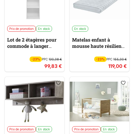
Prix de promotion
En stock
En stock
Lot de 2 étagères pour
Matelas enfant à
commode à langer
mousse haute résilience
PAULA
KIMA BRETEX
-23%
PPC
130,08 €
-23%
PPC
155,00 €
99,83 €
119,00 €
Prix de promotion
En stock
Prix de promotion
En stock