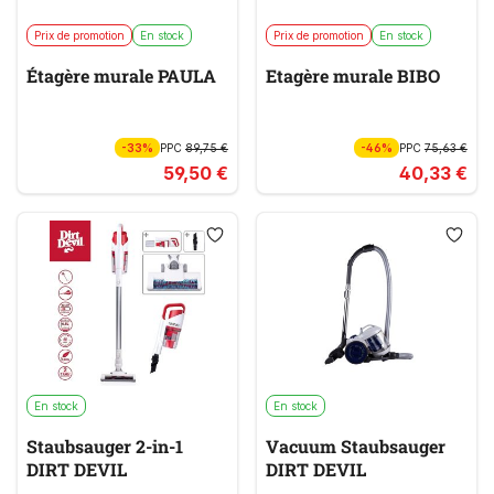
Prix de promotion
En stock
Prix de promotion
En stock
Étagère murale PAULA
Etagère murale BIBO
-33%
PPC
89,75 €
-46%
PPC
75,63 €
59,50 €
40,33 €
En stock
En stock
Staubsauger 2-in-1
Vacuum Staubsauger
DIRT DEVIL
DIRT DEVIL