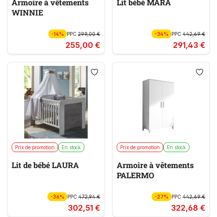
Armoire à vêtements
Lit bébé MARA
WINNIE
-14%
PPC
299,00 €
-34%
PPC
442,69 €
255,00 €
291,43 €
Prix de promotion
En stock
Prix de promotion
En stock
Lit de bébé LAURA
Armoire à vêtements
PALERMO
-36%
PPC
472,94 €
-27%
PPC
442,69 €
302,51 €
322,68 €