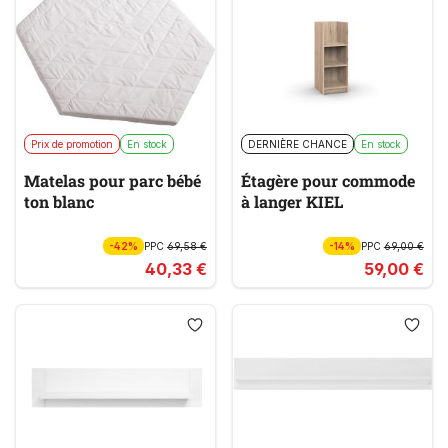
Prix de promotion
En stock
DERNIÈRE CHANCE
En stock
Matelas pour parc bébé
Étagère pour commode
ton blanc
à langer KIEL
-42%
PPC
69,58 €
-14%
PPC
69,00 €
40,33 €
59,00 €