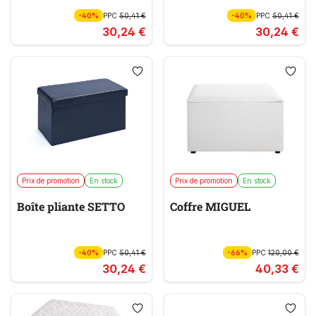
-40%
PPC
50,41 €
-40%
PPC
50,41 €
30,24 €
30,24 €
Prix de promotion
En stock
Prix de promotion
En stock
Boîte pliante SETTO
Coffre MIGUEL
-40%
PPC
50,41 €
-66%
PPC
120,00 €
30,24 €
40,33 €