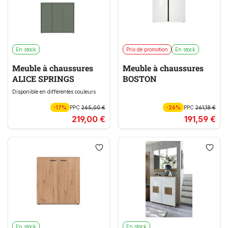
En stock
Prix de promotion
En stock
Meuble à chaussures
Meuble à chaussures
ALICE SPRINGS
BOSTON
Disponible en différentes couleurs
-17%
PPC
265,00 €
-26%
PPC
261,18 €
219,00 €
191,59 €
En stock
En stock