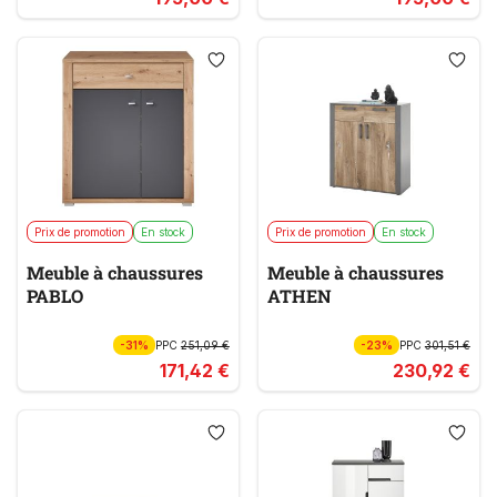
Prix de promotion
En stock
Prix de promotion
En stock
Meuble à chaussures
Meuble à chaussures
PABLO
ATHEN
-31%
PPC
251,09 €
-23%
PPC
301,51 €
171,42 €
230,92 €