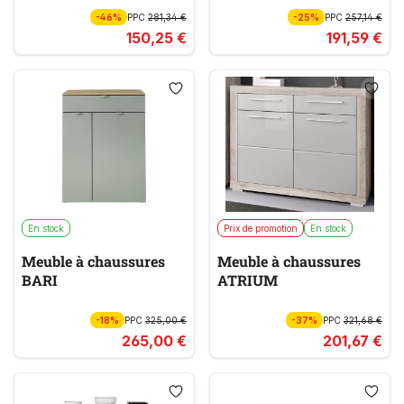
-46%
PPC
281,34 €
-25%
PPC
257,14 €
150,25 €
191,59 €
En stock
Prix de promotion
En stock
Meuble à chaussures
Meuble à chaussures
BARI
ATRIUM
-18%
PPC
325,00 €
-37%
PPC
321,68 €
265,00 €
201,67 €