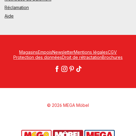
Réclamation
Aide
Magasins
Empois
Newsletter
Mentions légales
CGV
Protection des données
Droit de rétractation
Brochures
© 2026 MEGA Möbel