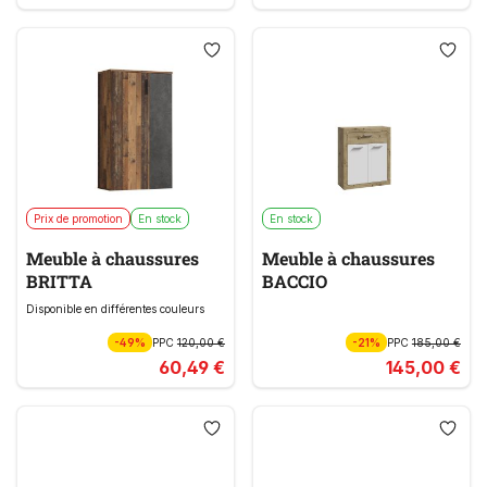
Prix de promotion
En stock
En stock
Meuble à chaussures
Meuble à chaussures
BRITTA
BACCIO
Disponible en différentes couleurs
-49%
PPC
120,00 €
-21%
PPC
185,00 €
60,49 €
145,00 €