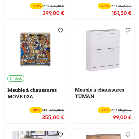
-20%
PPC
375,00 €
-49%
PPC
357,98 €
299,00 €
181,50 €
En stock
Meuble à chaussures
Meuble à chaussures
TUMAN
MOVE 02A
-20%
PPC
445,00 €
-26%
PPC
135,00 €
355,00 €
99,00 €