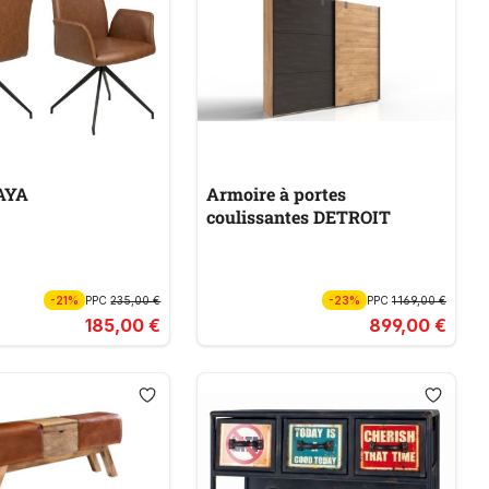
AYA
Armoire à portes
coulissantes DETROIT
-21%
PPC
235,00 €
-23%
PPC
1 169,00 €
185,00 €
899,00 €