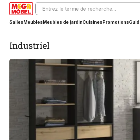
Salles
Meubles
Meubles de jardin
Cuisines
Promotions
Guid
Industriel