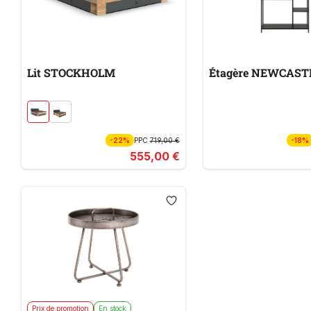
Lit STOCKHOLM
Étagère NEWCAST
-22%
PPC
719,00 €
-18%
555,00 €
Prix de promotion
En stock