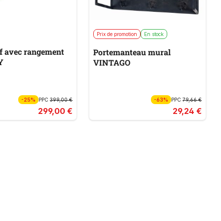
Prix de promotion
En stock
f avec rangement
Portemanteau mural
Y
VINTAGO
-25%
PPC
399,00 €
-63%
PPC
79,66 €
299,00 €
29,24 €