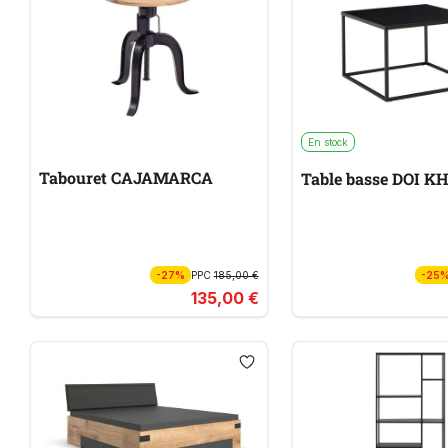
En stock
Tabouret CAJAMARCA
Table basse DOI 
-27%
PPC
185,00 €
-25
135,00 €