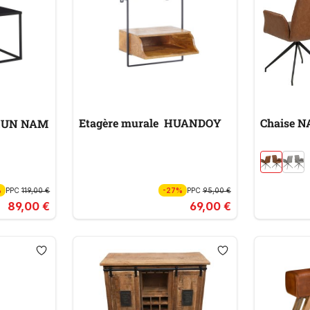
Etagère murale HUANDOY
Chaise N
KHUN NAM
%
PPC
119,00 €
-27%
PPC
95,00 €
89,00 €
69,00 €