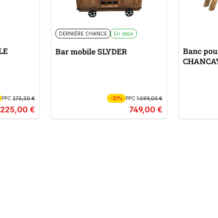
DERNIÈRE CHANCE
En stock
LE
Banc pou
Bar mobile SLYDER
CHANCA
PPC
275,00 €
-31%
PPC
1 099,00 €
225,00 €
749,00 €