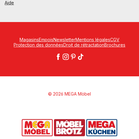
Aide
Magasins
Empois
Newsletter
Mentions légales
CGV
Protection des données
Droit de rétractation
Brochures
© 2026 MEGA Möbel