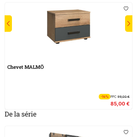
Chevet MALMÖ
-14%
PPC
99,00 €
85,00 €
De la série