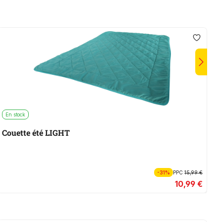
En stock
E
Couette été LIGHT
L
-31%
PPC
15,99 €
10,99 €