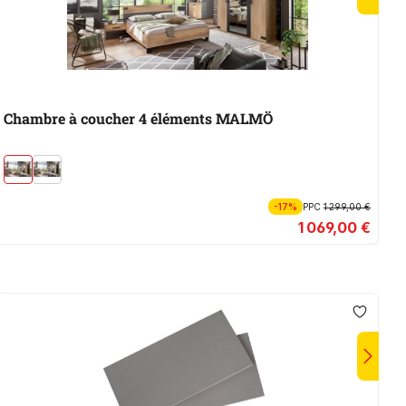
Chambre à coucher 4 éléments MALMÖ
C
-17%
PPC
1 299,00 €
1 069,00 €