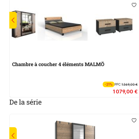
Chambre à coucher 4 éléments MALMÖ
-21%
PPC
1 369,00 €
1 079,00 €
De la série