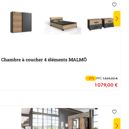
Chambre à coucher 4 éléments MALMÖ
C
-21%
PPC
1 369,00 €
1 079,00 €