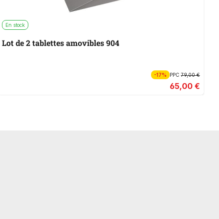
En stock
R
Lot de 2 tablettes amovibles 904
-17%
PPC
79,00 €
65,00 €