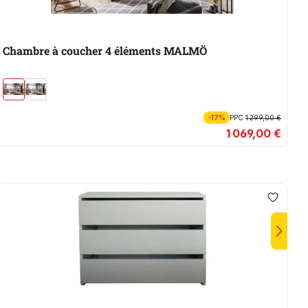
Chambre à coucher 4 éléments MALMÖ
C
-17%
PPC
1 299,00 €
1 069,00 €