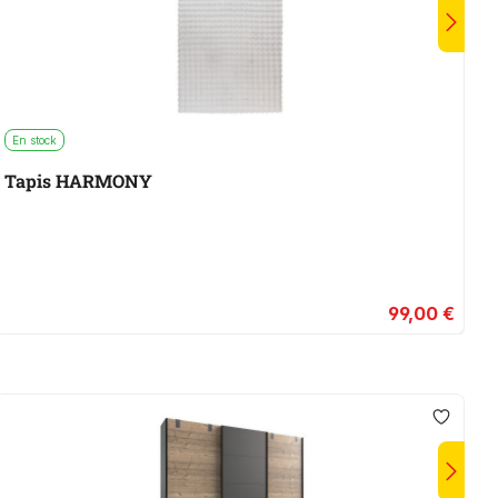
En stock
M
Tapis HARMONY
99,00 €