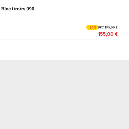
Bloc tiroirs 990
É
-20%
PPC
195,00 €
155,00 €