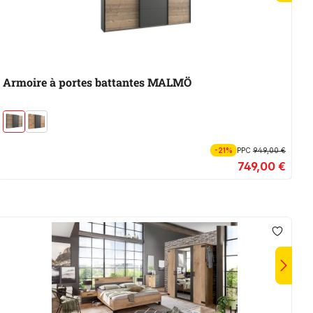
Armoire à portes battantes MALMÖ
A
-21%
PPC
949,00 €
749,00 €