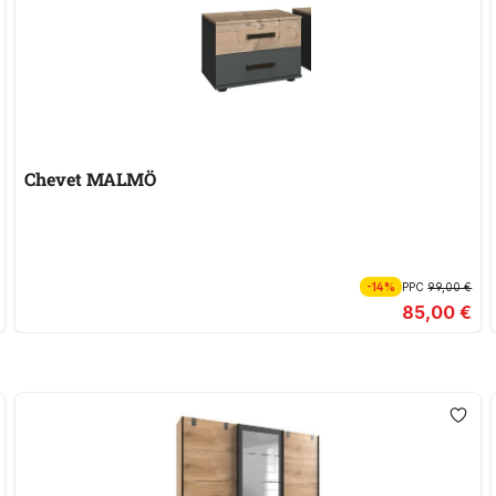
Chevet MALMÖ
-14%
PPC
99,00 €
85,00 €