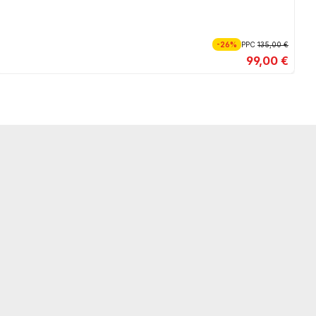
-26%
PPC
135,00 €
99,00 €