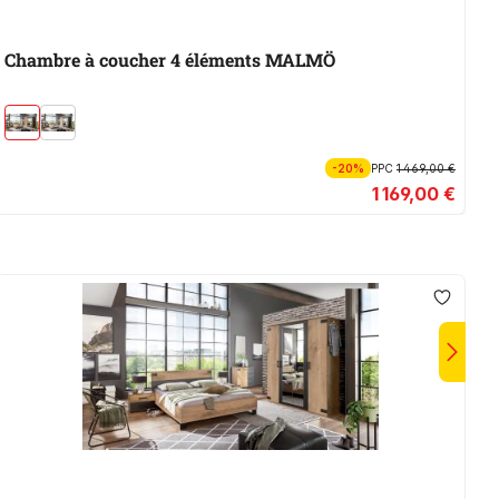
Chambre à coucher 4 éléments MALMÖ
C
-20%
PPC
1 469,00 €
1 169,00 €