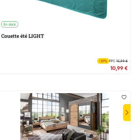
En stock
E
Couette été LIGHT
L
-31%
PPC
15,99 €
10,99 €