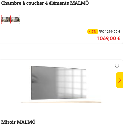
Chambre à coucher 4 éléments MALMÖ
C
-17%
PPC
1 299,00 €
1 069,00 €
Miroir MALMÖ