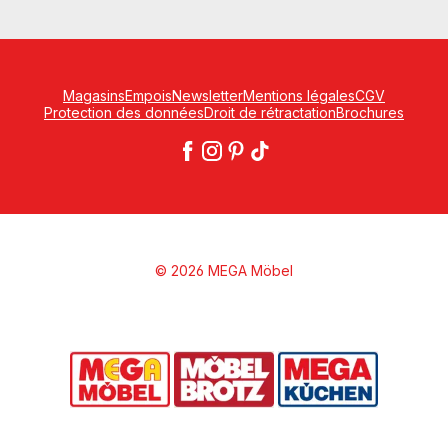
Magasins
Empois
Newsletter
Mentions légales
CGV
Protection des données
Droit de rétractation
Brochures
© 2026 MEGA Möbel