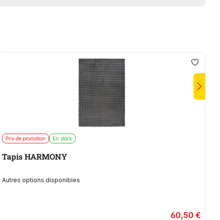
Prix de promotion
En stock
E
Tapis HARMONY
P
Autres options disponibles
60,50 €