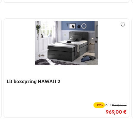
Lit boxspring HAWAII 2
-19%
PPC
1 199,00 €
969,00 €