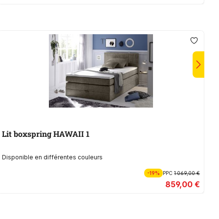
Lit boxspring HAWAII 1
L
Disponible en différentes couleurs
Di
-19%
PPC
1 069,00 €
859,00 €