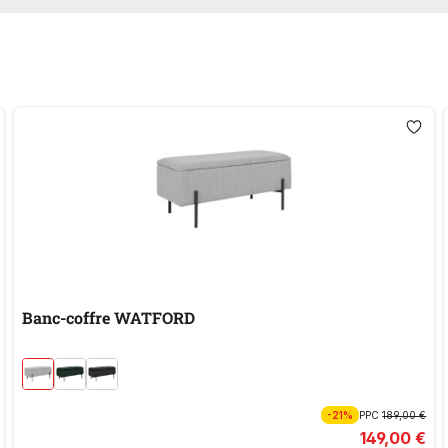
Banc-coffre WATFORD
-21%
PPC
189,00 €
149,00 €