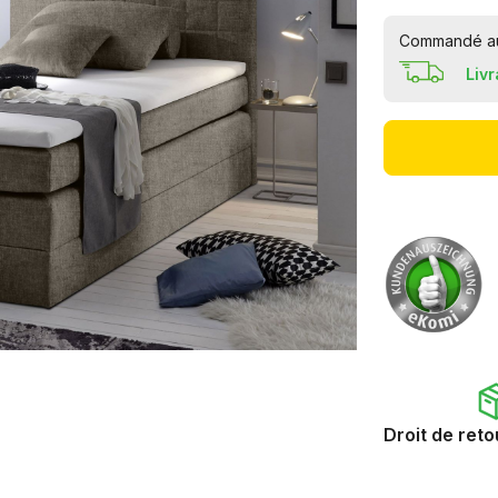
Commandé auj
Liv
Droit de reto