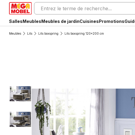
Salles
Meubles
Meubles de jardin
Cuisines
Promotions
Guid
Meubles
Lits
Lits boxspring
Lits boxspring 120x200 cm