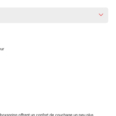
eur
ts boxspring offrent un confort de couchage un peu plus