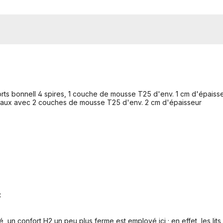
sorts bonnell 4 spires, 1 couche de mousse T25 d'env. 1 cm d'épaiss
neaux avec 2 couches de mousse T25 d'env. 2 cm d'épaisseur
C
 un confort H2 un peu plus ferme est employé ici ; en effet, les li