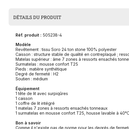
DÉTAILS DU PRODUIT
Réf. produit :
505238-4
Modèle
Revêtement : tissu Soro 24 ton stone 100% polyester
Caisson : structure stable de qualité en contreplaqué ; res
Matelas supérieur : âme 7 zones à ressorts ensachés ton
Surmatelas : mousse confort T25
Pieds : matière synthétique
Degré de fermeté : H2
Soutien : médium
Équipement
1 tête de lit avec surpiqûres
1 caisson
1 coffre de lit intégré
1 matelas 7 zones à ressorts ensachés tonneaux
1 surmatelas en mousse confort T25, housse lavable à 40°
Bon à savoir
Comme il n'existe pas de norme pour les degrés de fermeté,