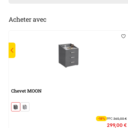
Acheter avec
Chevet MOON
-18%
PPC
365,00 €
299,00 €