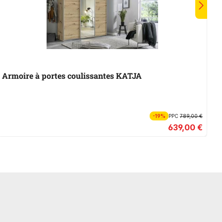
Armoire à portes coulissantes KATJA
A
-19%
PPC
789,00 €
639,00 €