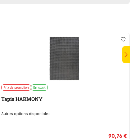
Prix de promotion
En stock
E
Tapis HARMONY
P
Autres options disponibles
90,76 €