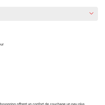
eur
ts boxspring offrent un confort de couchage un peu plus