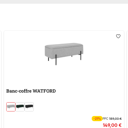
Banc-coffre WATFORD
-21%
PPC
189,00 €
149,00 €