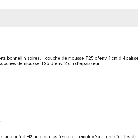
sorts bonnell 4 spires, 1 couche de mousse T25 d'env. 1 cm d'épaiss
2 couches de mousse T25 d'env. 2 cm d'épaisseur
C
 un confort H2 un peu plus ferme est employé ici ; en effet, les li