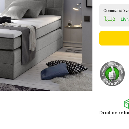
Commandé auj
Liv
Droit de reto