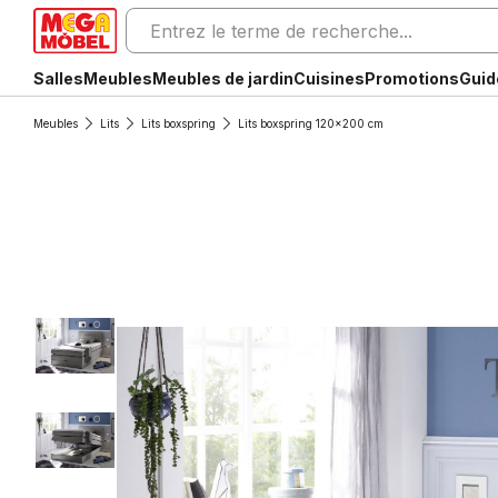
Salles
Meubles
Meubles de jardin
Cuisines
Promotions
Guid
Meubles
Lits
Lits boxspring
Lits boxspring 120x200 cm