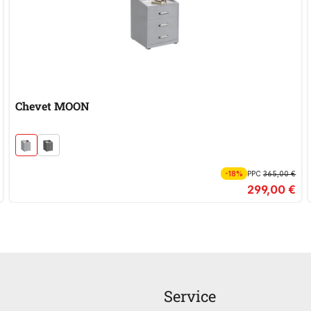
Chevet MOON
-18%
PPC
365,00 €
299,00 €
Service