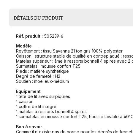
DÉTAILS DU PRODUIT
Réf. produit :
505239-6
Modèle
Revêtement : tissu Savanna 21 ton gris 100% polyester
Caisson : structure stable de qualité en contreplaqué ; res
Matelas supérieur : âme à ressorts bonnell 4 spires avec 
Surmatelas : mousse confort T25
Pieds : matière synthétique
Degré de fermeté : H2
Soutien : moelleux-médium
Équipement
1 tête de lit avec surpiqûres
1 caisson
1 coffre de lit intégré
1 matelas à ressorts bonnell 4 spires
1 surmatelas en mousse confort T25, housse lavable à 40°
Bon à savoir
Comme il n'existe pas de norme pour les degrés de fermeté,