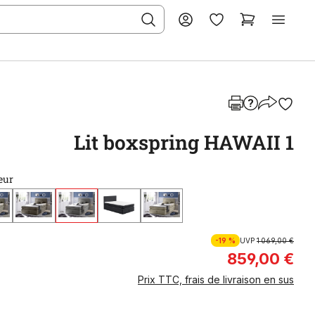
Lit boxspring HAWAII 1
eur
-19 %
UVP
1 069,00 €
859,00 €
Prix TTC, frais de livraison en sus