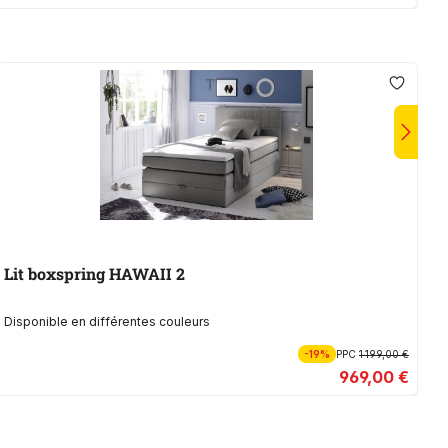
Lit boxspring HAWAII 2
L
Disponible en différentes couleurs
-19%
PPC
1 199,00 €
969,00 €