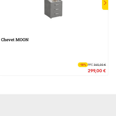
Chevet MOON
A
-18%
PPC
365,00 €
299,00 €