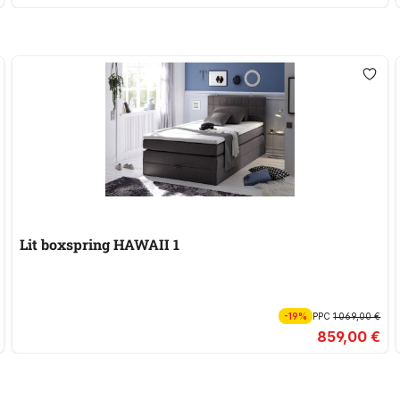
Lit boxspring HAWAII 1
-19%
PPC
1 069,00 €
859,00 €