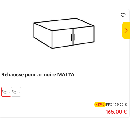
Rehausse pour armoire MALTA
A
-17%
PPC
199,00 €
165,00 €