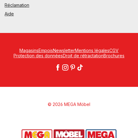
Réclamation
Aide
Magasins
Empois
Newsletter
Mentions légales
CGV
Protection des données
Droit de rétractation
Brochures
© 2026 MEGA Möbel