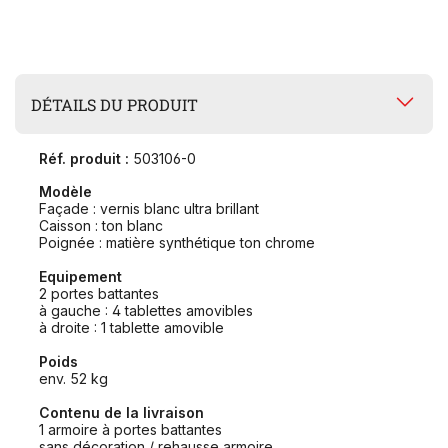
DÉTAILS DU PRODUIT
Réf. produit :
503106-0
Modèle
Façade : vernis blanc ultra brillant
Caisson : ton blanc
Poignée : matière synthétique ton chrome
Equipement
2 portes battantes
à gauche : 4 tablettes amovibles
à droite : 1 tablette amovible
Poids
env. 52 kg
Contenu de la livraison
1 armoire à portes battantes
sans décoration / rehausse armoire