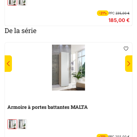
-21%
PPC
235,00 €
185,00 €
De la série
Armoire à portes battantes MALTA
-21%
PPC
255,00 €