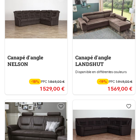
Canapé d'angle
Canapé d'angle
NELSON
LANDSHUT
Disponible en différentes couleurs
-18%
PPC
1 869,00 €
-19%
PPC
1 949,00 €
1 529,00 €
1 569,00 €