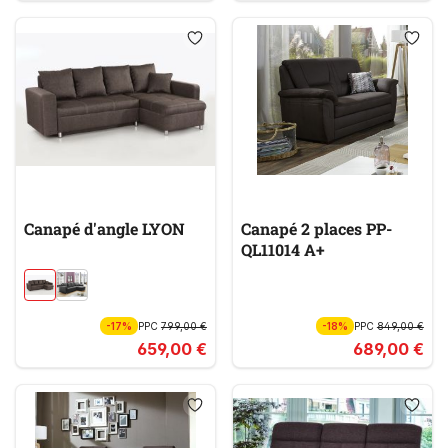
Canapé d'angle LYON
Canapé 2 places PP-
QL11014 A+
-17%
PPC
799,00 €
-18%
PPC
849,00 €
659,00 €
689,00 €