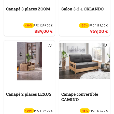
Canapé 3 places ZOOM
Salon 3-2-1 ORLANDO
-30%
PPC
1 279,00 €
-20%
PPC
1 199,00 €
889,00 €
959,00 €
Canapé 2 places LEXUS
Canapé convertible
CAMINO
-20%
PPC
1 199,00 €
-18%
PPC
1 179,00 €