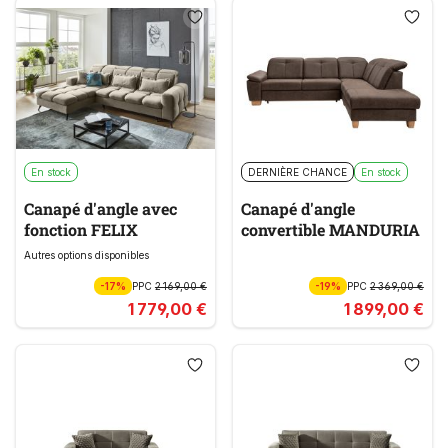
En stock
DERNIÈRE CHANCE
En stock
Canapé d'angle avec
Canapé d'angle
fonction FELIX
convertible MANDURIA
Autres options disponibles
-17%
PPC
2 169,00 €
-19%
PPC
2 369,00 €
1 779,00 €
1 899,00 €