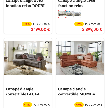
Canapé d'angle avec
Canape d'angle avec
fonction relax DOUBLE-
fonction relax
ONE
PORTOFINO-SE
-20%
PPC
2 749,00 €
-19%
PPC
2 979,00 €
2 199,00 €
2 399,00 €
Canapé d'angle
Canapé d'angle
convertible PAULA
convertible MUMBAI
-18%
PPC
3 199,00 €
-19%
PPC
3 299,00 €