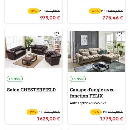
-18%
PPC
1 199,00 €
-43%
PPC
1 380,50 €
979,00 €
775,46 €
En stock
En stock
Salon CHESTERFIELD
Canapé d'angle avec
fonction FELIX
Autres options disponibles
-19%
PPC
2 029,00 €
-17%
PPC
2 169,00 €
1 629,00 €
1 779,00 €