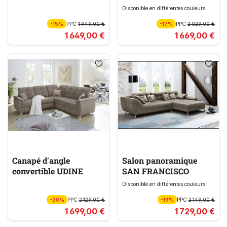
Disponible en différentes couleurs
-15%
PPC
1 949,00 €
-17%
PPC
2 029,00 €
1 649,00 €
1 669,00 €
Canapé d'angle
Salon panoramique
convertible UDINE
SAN FRANCISCO
Disponible en différentes couleurs
-20%
PPC
2 129,00 €
-19%
PPC
2 149,00 €
1 699,00 €
1 729,00 €