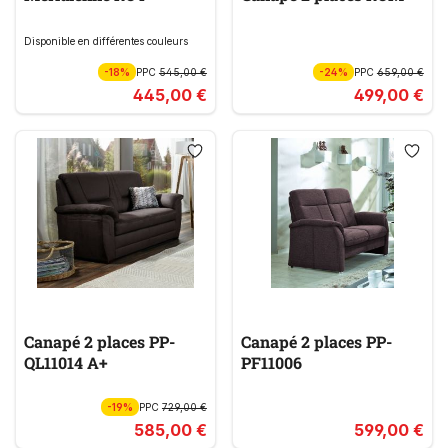
Disponible en différentes couleurs
-18%
PPC
545,00 €
-24%
PPC
659,00 €
445,00 €
499,00 €
Canapé 2 places PP-
Canapé 2 places PP-
QL11014 A+
PF11006
-19%
PPC
729,00 €
585,00 €
599,00 €