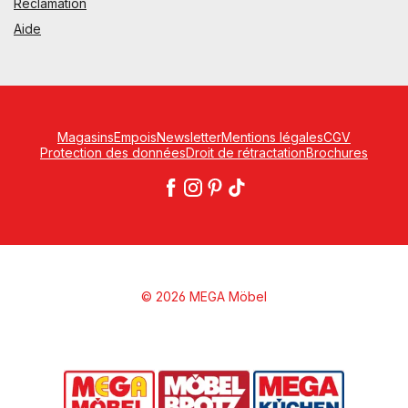
Réclamation
Aide
Magasins
Empois
Newsletter
Mentions légales
CGV
Protection des données
Droit de rétractation
Brochures
© 2026 MEGA Möbel