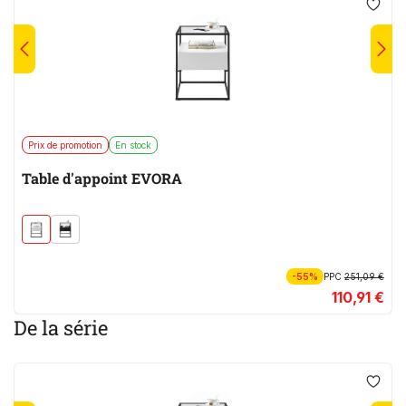
Prix de promotion
En stock
Table d'appoint EVORA
-55%
PPC
251,09 €
110,91 €
De la série