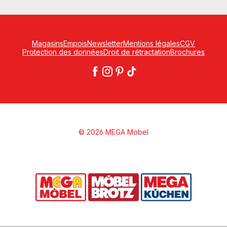
Magasins
Empois
Newsletter
Mentions légales
CGV
Protection des données
Droit de rétractation
Brochures
© 2026 MEGA Möbel