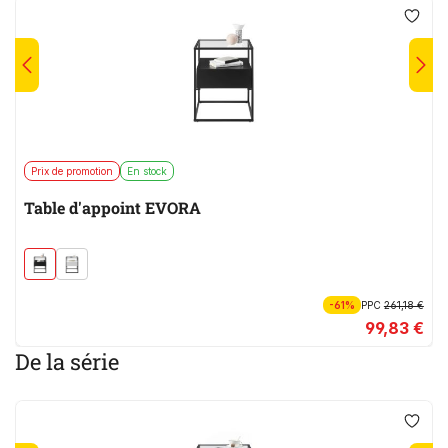
Prix de promotion
En stock
Table d'appoint EVORA
-61%
PPC
261,18 €
99,83 €
De la série