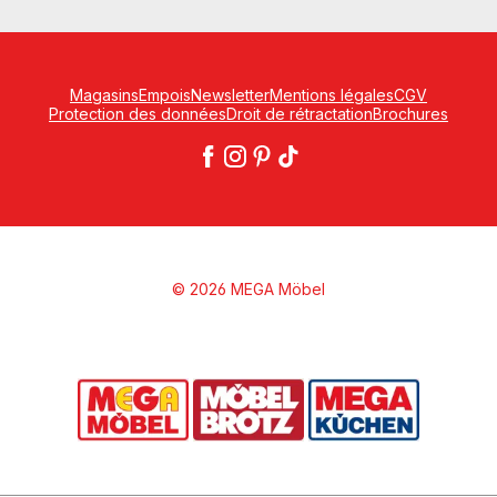
Magasins
Empois
Newsletter
Mentions légales
CGV
Protection des données
Droit de rétractation
Brochures
© 2026 MEGA Möbel