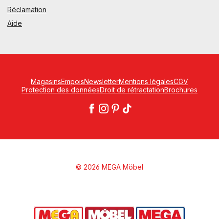
Réclamation
Aide
Magasins
Empois
Newsletter
Mentions légales
CGV
Protection des données
Droit de rétractation
Brochures
© 2026 MEGA Möbel