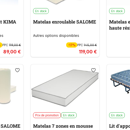
En stock
En stock
nt KIMA
Matelas enroulable SALOME
Matelas 
haute rés
BRETEX
es
Autres options disponibles
%
PPC
119,00 €
-17%
PPC
145,00 €
89,00 €
119,00 €
Prix de promotion
En stock
En stock
le SALOME
Matelas 7 zones en mousse
Lit d'app