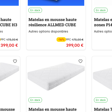
En stock
En stock
 haute
Matelas en mousse haute
Matelas 
LLMED CUBE H3
résilience ALLMED CUBE
zones P
es
Autres options disponibles
Autres opti
PPC
475,00 €
-16%
PPC
475,00 €
399,00 €
399,00 €
En stock
En stock
n mousse
Matelas en mousse haute
Matelas 