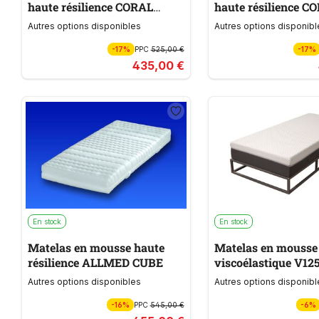
haute résilience CORAL
haute résilience C
SANDWICH HIGH
SANDWICH HIGH
Autres options disponibles
Autres options disponibl
-17%
PPC
525,00 €
-17%
435,00 €
En stock
En stock
Matelas en mousse haute
Matelas en mousse
résilience ALLMED CUBE
viscoélastique V12
MEMOBLU
Autres options disponibles
Autres options disponibl
-16%
PPC
545,00 €
-6%