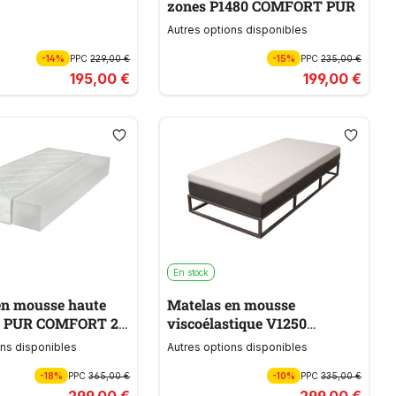
zones P1480 COMFORT PUR
Autres options disponibles
-14%
PPC
229,00 €
-15%
PPC
235,00 €
195,00 €
199,00 €
En stock
en mousse haute
Matelas en mousse
ce PUR COMFORT 22
viscoélastique V1250
MEMOBLU
ons disponibles
Autres options disponibles
-18%
PPC
365,00 €
-10%
PPC
335,00 €
299,00 €
299,00 €