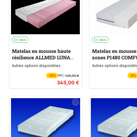
En stock
En stock
Matelas en mousse haute
Matelas en mousse 
résilience ALLMED LUNA
zones P1480 COM
PLUS H2
Autres options disponibles
Autres options disponibl
-18%
PPC
425,00 €
-8%
345,00 €