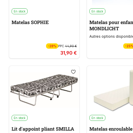
En stock
En stock
Matelas SOPHIE
Matelas pour enfa
MONDLICHT
Autres options disponibl
-28%
PPC
44,90 €
-25
31,90 €
En stock
En stock
Lit d'appoint pliant SMILLA
Matelas enroulab