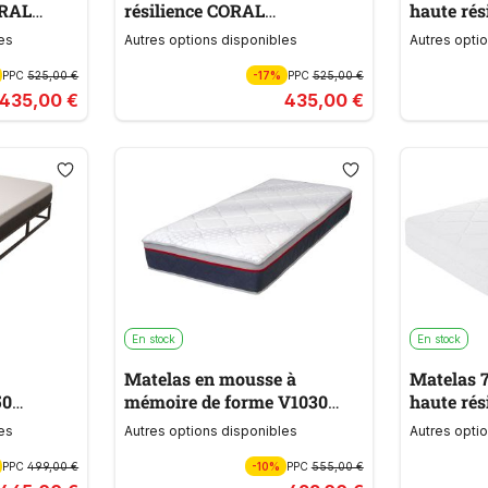
ORAL
résilience CORAL
haute rés
SANDWICH HIGH
SANDWI
es
Autres options disponibles
Autres opti
PPC
525,00 €
-17%
PPC
525,00 €
435,00 €
435,00 €
En stock
En stock
Matelas en mousse à
Matelas 
50
mémoire de forme V1030
haute rés
MEMOBLU
SANDWI
es
Autres options disponibles
Autres opti
PPC
499,00 €
-10%
PPC
555,00 €