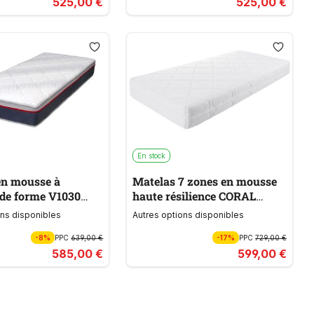
525,00 €
525,00 €
En stock
en mousse à
Matelas 7 zones en mousse
de forme V1030
haute résilience CORAL
U
SANDWICH HIGH
ons disponibles
Autres options disponibles
-8%
PPC
639,00 €
-17%
PPC
729,00 €
585,00 €
599,00 €