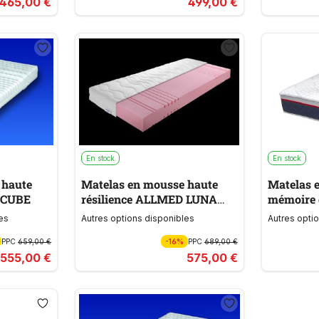
465,00 €
499,00 €
En stock
En stock
 haute
Matelas en mousse haute
Matelas 
LMED CUBE
résilience ALLMED LUNA
mémoire 
PLUS
MEMOBL
es
Autres options disponibles
Autres opti
PPC
659,00 €
-16%
PPC
689,00 €
555,00 €
575,00 €