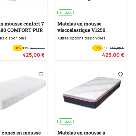
En stock
en mousse confort 7
Matelas en mousse
1480 COMFORT PUR
viscoélastique V1250
MEMOBLU
ons disponibles
Autres options disponibles
-8%
PPC
465,00 €
-8%
PPC
465,00 €
425,00 €
425,00 €
En stock
7 zones en mousse
Matelas en mousse à