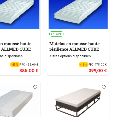
En stock
en mousse haute
Matelas en mousse haute
ce ALLMED CUBE
résilience ALLMED CUBE
ons disponibles
Autres options disponibles
-15%
PPC
455,00 €
-16%
PPC
475,00 €
385,00 €
399,00 €