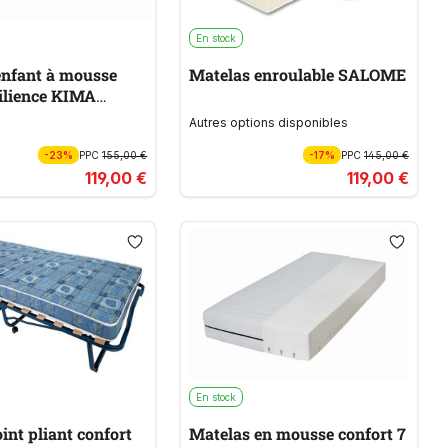
En stock
enfant à mousse
Matelas enroulable SALOME
ilience KIMA
Autres options disponibles
-23%
PPC
155,00 €
-17%
PPC
145,00 €
119,00 €
119,00 €
En stock
oint pliant confort
Matelas en mousse confort 7