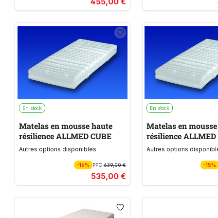
455,00 €
En stock
En stock
Matelas en mousse haute
Matelas en mousse
résilience ALLMED CUBE
résilience AL
Autres options disponibles
Autres options disponibl
-16%
PPC
639,00 €
-15%
535,00 €