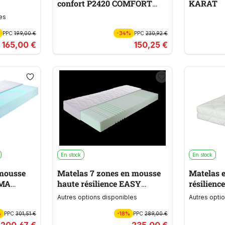
confort P2420 COMFORT
KARAT
PUR
es
PPC
199,00 €
-34%
PPC
230,92 €
165,00 €
150,25 €
En stock
En stock
 mousse
Matelas 7 zones en mousse
Matelas 
IMA
haute résilience EASY
résilien
Y
DREAM H2
HG
Autres options disponibles
Autres opti
%
PPC
301,51 €
-18%
PPC
289,00 €
200,67 €
235,00 €