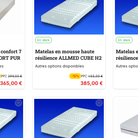
En stock
En stock
confort 7
Matelas en mousse haute
Matelas 
FORT PUR
résilience ALLMED CUBE H2
résilien
es
Autres options disponibles
Autres opti
PPC
399,00 €
-15%
PPC
455,00 €
365,00 €
385,00 €