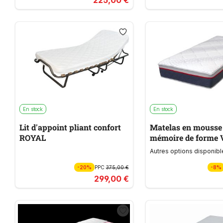
En stock
En stock
Lit d'appoint pliant confort
Matelas en mousse
ROYAL
mémoire de forme 
MEMOBLU
Autres options disponibl
-20%
PPC
375,00 €
-8%
299,00 €