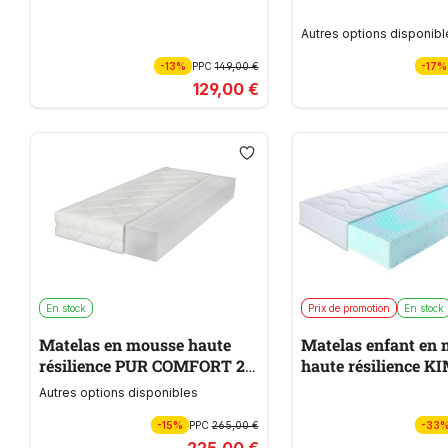
Autres options disponibl
-13%
PPC
149,00 €
-17%
129,00 €
En stock
Prix de promotion
En stock
Matelas en mousse haute
Matelas enfant en
résilience PUR COMFORT 22
haute résilience K
HG
ALLMED LLQ KIDD
Autres options disponibles
-15%
PPC
265,00 €
-33
225,00 €