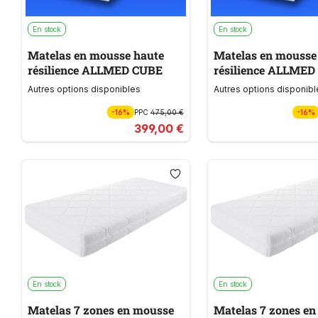
En stock
En stock
Matelas en mousse haute
Matelas en mousse
résilience ALLMED CUBE
résilience A
Autres options disponibles
Autres options disponibl
-16%
PPC
475,00 €
-16%
399,00 €
En stock
En stock
Matelas 7 zones en mousse
Matelas 7 zones e