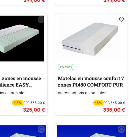
En stock
7 zones en mousse
Matelas en mousse confort 7
ilience EASY
zones P1480 COMFORT PUR
H2
ons disponibles
Autres options disponibles
-15%
PPC
385,00 €
-8%
PPC
365,00 €
325,00 €
335,00 €