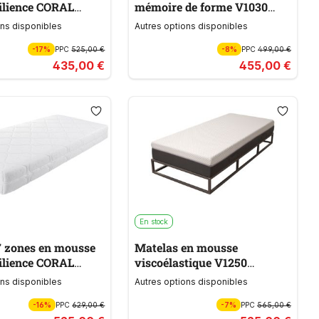
ilience CORAL
mémoire de forme V1030
CH HIGH
MEMOBLU
ons disponibles
Autres options disponibles
-17%
PPC
525,00 €
-8%
PPC
499,00 €
435,00 €
455,00 €
En stock
7 zones en mousse
Matelas en mousse
ilience CORAL
viscoélastique V1250
CH HIGH
MEMOBLU
ons disponibles
Autres options disponibles
-16%
PPC
629,00 €
-7%
PPC
565,00 €