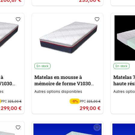
En stock
En stock
 à
Matelas en mousse à
Matelas 
V1030
mémoire de forme V1030
haute rés
MEMOBLU
DREAM 
es
Autres options disponibles
Autres opti
PPC
325,00 €
-8%
PPC
325,00 €
299,00 €
299,00 €