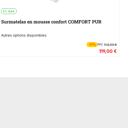
En stock
E
Surmatelas en mousse confort COMFORT PUR
S
Autres options disponibles
Au
-17%
PPC
145,00 €
119,00 €