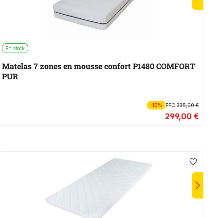
En stock
E
Matelas 7 zones en mousse confort P1480 COMFORT
M
PUR
M
Au
-10%
PPC
335,00 €
299,00 €