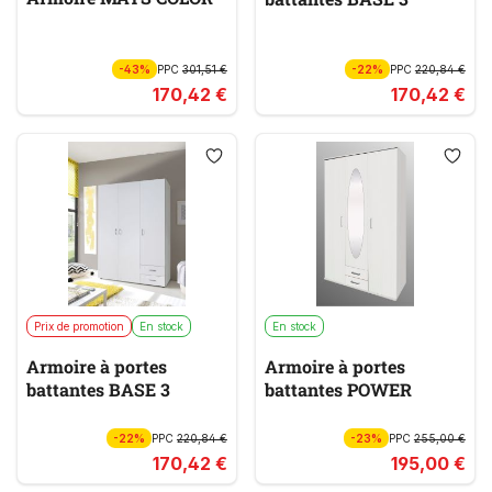
-43%
PPC
301,51 €
-22%
PPC
220,84 €
170,42 €
170,42 €
Prix de promotion
En stock
En stock
Armoire à portes
Armoire à portes
battantes BASE 3
battantes POWER
-22%
PPC
220,84 €
-23%
PPC
255,00 €
170,42 €
195,00 €