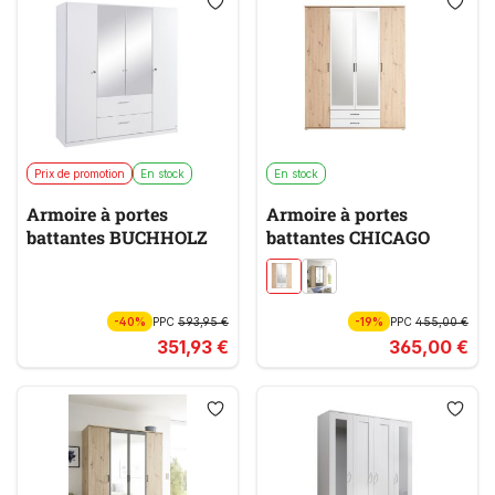
Prix de promotion
En stock
En stock
Armoire à portes
Armoire à portes
battantes BUCHHOLZ
battantes CHICAGO
-40%
PPC
593,95 €
-19%
PPC
455,00 €
351,93 €
365,00 €