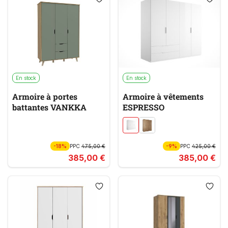
En stock
En stock
Armoire à portes
Armoire à vêtements
battantes VANKKA
ESPRESSO
-18%
PPC
475,00 €
-9%
PPC
425,00 €
385,00 €
385,00 €