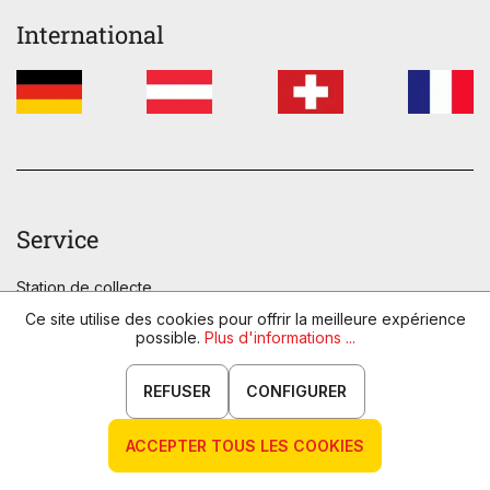
International
Service
Station de collecte
FAQ
Ce site utilise des cookies pour offrir la meilleure expérience
possible.
Plus d'informations ...
Politique de retrait
Méthodes de paiement
REFUSER
CONFIGURER
Réclamation
Aide
ACCEPTER TOUS LES COOKIES