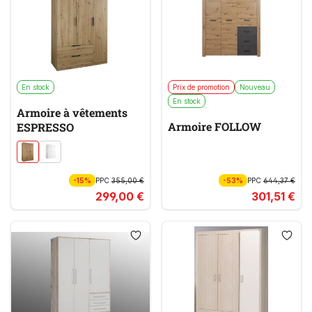
En stock
Prix de promotion
Nouveau
En stock
Armoire à vêtements
Armoire FOLLOW
ESPRESSO
-15%
PPC
355,00 €
-53%
PPC
644,37 €
299,00 €
301,51 €