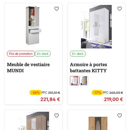
Prix de promotion
En stock
En stock
Meuble de vestiaire
Armoire à portes
MUNDI
battantes KITTY
-26%
PPC
301,51 €
-17%
PPC
265,00 €
221,84 €
219,00 €