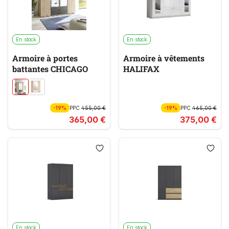
En stock
En stock
Armoire à portes
Armoire à vêtements
battantes CHICAGO
HALIFAX
-19%
PPC
455,00 €
-19%
PPC
465,00 €
365,00 €
375,00 €
En stock
En stock