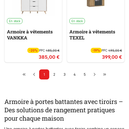
En stock
En stock
Armoire à vêtements
Armoire à vêtements
VANKKA
TEXEL
-20%
PPC
485,00 €
-19%
PPC
495,00 €
385,00 €
399,00 €
1
2
3
4
5
Armoire à portes battantes avec tiroirs –
Des solutions de rangement pratiques
pour chaque maison
Une armoire à portes battantes avec tiroirs combine un espace