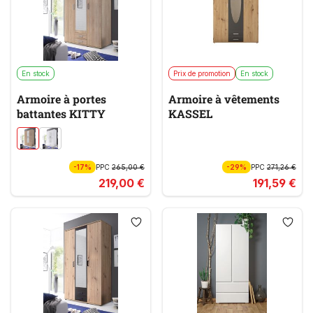
En stock
Prix de promotion
En stock
Armoire à portes
Armoire à vêtements
battantes KITTY
KASSEL
-17%
PPC
265,00 €
-29%
PPC
271,26 €
219,00 €
191,59 €