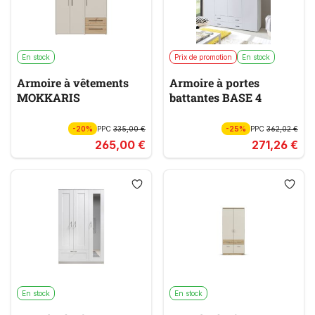
En stock
Prix de promotion
En stock
Armoire à vêtements
Armoire à portes
MOKKARIS
battantes BASE 4
-20%
PPC
335,00 €
-25%
PPC
362,02 €
265,00 €
271,26 €
En stock
En stock