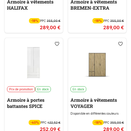
Armoire à vêtements
Armoire à vêtements
HALIFAX
BREMEN-EXTRA
-18%
PPC
355,00 €
-18%
PPC
355,00 €
289,00 €
289,00 €
Prix de promotion
En stock
En stock
Armoire à portes
Armoire à vêtements
battantes SPICE
VOYAGER
Disponible en différentes couleurs
-40%
PPC
422,52 €
-18%
PPC
355,00 €
252,09 €
289,00 €