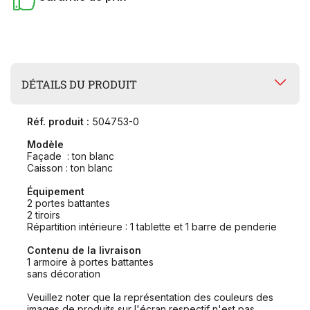
DÉTAILS DU PRODUIT
Réf. produit :
504753-0
Modèle
Façade : ton blanc
Caisson : ton blanc
Équipement
2 portes battantes
2 tiroirs
Répartition intérieure : 1 tablette et 1 barre de penderie
Contenu de la livraison
1 armoire à portes battantes
sans décoration
Veuillez noter que la représentation des couleurs des
images de produits sur l'écran respectif n'est pas