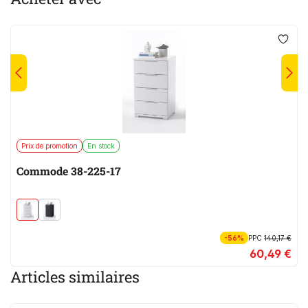
Prix de promotion
En stock
Commode 38-225-17
-56%
PPC
140,17 €
60,49 €
Articles similaires