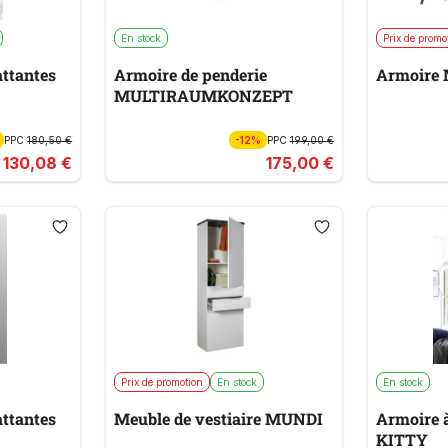
En stock
Prix de promo
attantes
Armoire de penderie
Armoire
MULTIRAUMKONZEPT
PPC
180,50 €
-12%
PPC
199,00 €
130,08 €
175,00 €
Prix de promotion
En stock
En stock
attantes
Meuble de vestiaire MUNDI
Armoire à
KITTY