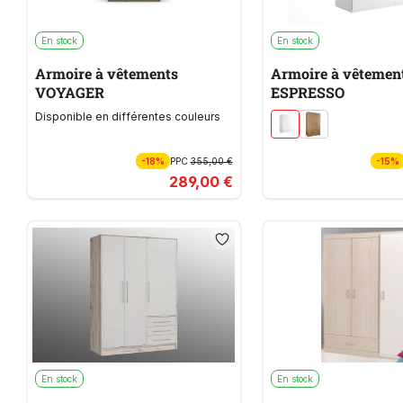
En stock
En stock
Armoire à vêtements
Armoire à vêtemen
VOYAGER
ESPRESSO
Disponible en différentes couleurs
-18%
PPC
355,00 €
-15%
289,00 €
En stock
En stock