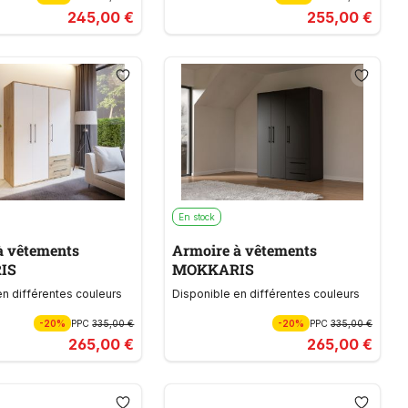
245,00 €
255,00 €
En stock
à vêtements
Armoire à vêtements
IS
MOKKARIS
en différentes couleurs
Disponible en différentes couleurs
-20%
PPC
335,00 €
-20%
PPC
335,00 €
265,00 €
265,00 €