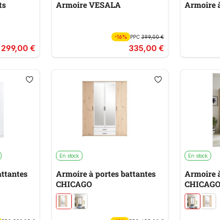
ts
Armoire VESALA
Armoire 
-16%
PPC
399,00 €
299,00 €
335,00 €
En stock
En stock
attantes
Armoire à portes battantes
Armoire à
CHICAGO
CHICAG