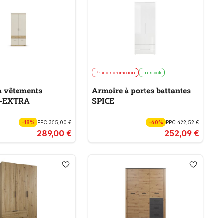
Prix de promotion
En stock
à vêtements
Armoire à portes battantes
-EXTRA
SPICE
-18%
PPC
355,00 €
-40%
PPC
422,52 €
289,00 €
252,09 €