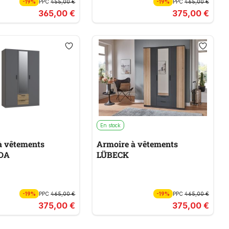
-19%
PPC
455,00 €
-19%
PPC
465,00 €
365,00 €
375,00 €
En stock
à vêtements
Armoire à vêtements
DA
LÜBECK
-19%
PPC
465,00 €
-19%
PPC
465,00 €
375,00 €
375,00 €