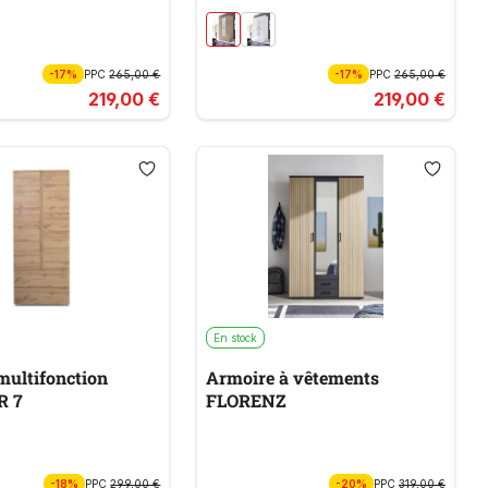
-17%
PPC
265,00 €
-17%
PPC
265,00 €
219,00 €
219,00 €
En stock
multifonction
Armoire à vêtements
R 7
FLORENZ
-18%
PPC
299,00 €
-20%
PPC
319,00 €