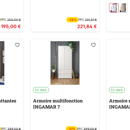
PPC
255,00 €
-26%
PPC
301,51 €
195,00 €
221,84 €
En stock
En stock
attantes
Armoire multifonction
Armoire 
INGAMAR 7
INGAMA
PPC
299,00 €
-21%
PPC
299,00 €