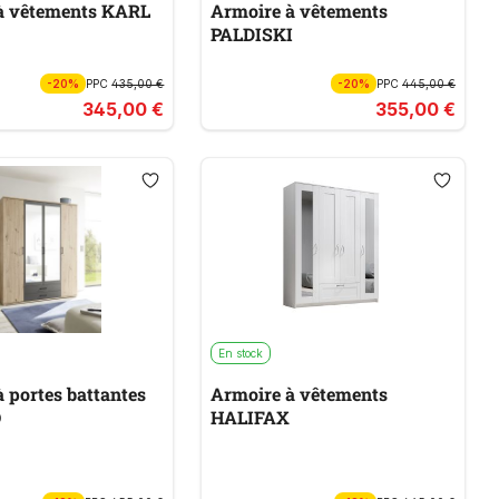
à vêtements KARL
Armoire à vêtements
PALDISKI
-20%
PPC
435,00 €
-20%
PPC
445,00 €
345,00 €
355,00 €
En stock
 portes battantes
Armoire à vêtements
O
HALIFAX