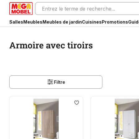
Salles
Meubles
Meubles de jardin
Cuisines
Promotions
Guid
Armoire avec tiroirs
Filtre