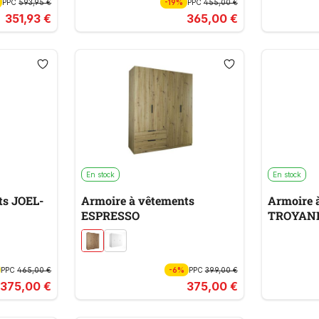
PPC
593,95 €
-19%
PPC
455,00 €
351,93 €
365,00 €
En stock
En stock
ts JOEL-
Armoire à vêtements
Armoire 
ESPRESSO
TROYAN
PPC
465,00 €
-6%
PPC
399,00 €
375,00 €
375,00 €