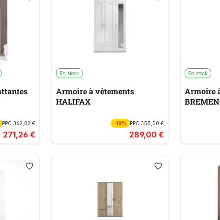
En stock
En stock
attantes
Armoire à vêtements
Armoire 
HALIFAX
BREMEN
PPC
362,02 €
-18%
PPC
355,00 €
271,26 €
289,00 €