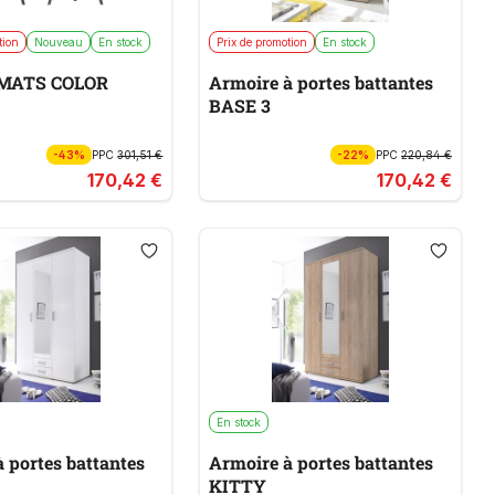
tion
Nouveau
En stock
Prix de promotion
En stock
 MATS COLOR
Armoire à portes battantes
BASE 3
-43%
PPC
301,51 €
-22%
PPC
220,84 €
170,42 €
170,42 €
En stock
 portes battantes
Armoire à portes battantes
KITTY