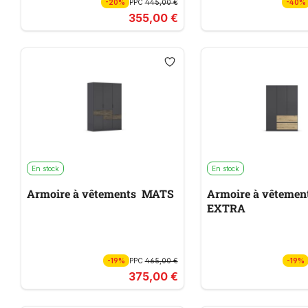
-20%
PPC
445,00 €
-40%
355,00 €
En stock
En stock
Armoire à vêtements MATS
Armoire à vêtemen
EXTRA
-19%
PPC
465,00 €
-19%
375,00 €