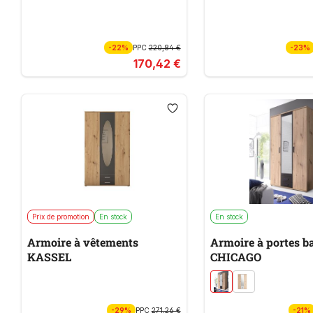
-22%
PPC
220,84 €
-23%
170,42 €
Prix de promotion
En stock
En stock
Armoire à vêtements
Armoire à portes b
KASSEL
CHICAGO
-29%
PPC
271,26 €
-21%