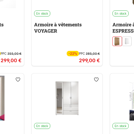
En stock
En stock
ts
Armoire à vêtements
Armoire 
VOYAGER
ESPRESS
PPC
355,00 €
-22%
PPC
385,00 €
299,00 €
299,00 €
En stock
En stock