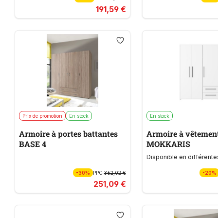
191,59 €
Prix de promotion
En stock
En stock
Armoire à portes battantes
Armoire à vêtemen
BASE 4
MOKKARIS
Disponible en différente
-30%
PPC
362,02 €
-20%
251,09 €