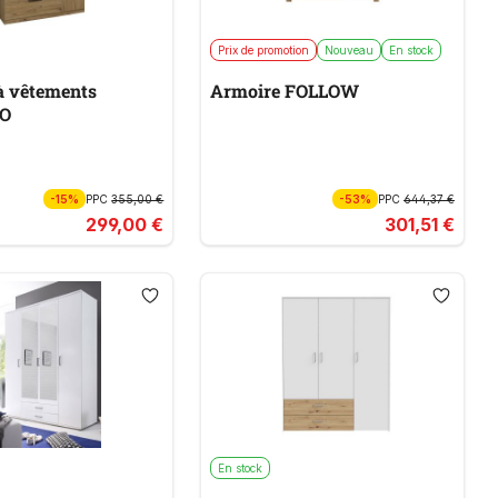
Prix de promotion
Nouveau
En stock
à vêtements
Armoire FOLLOW
O
-15%
PPC
355,00 €
-53%
PPC
644,37 €
299,00 €
301,51 €
En stock