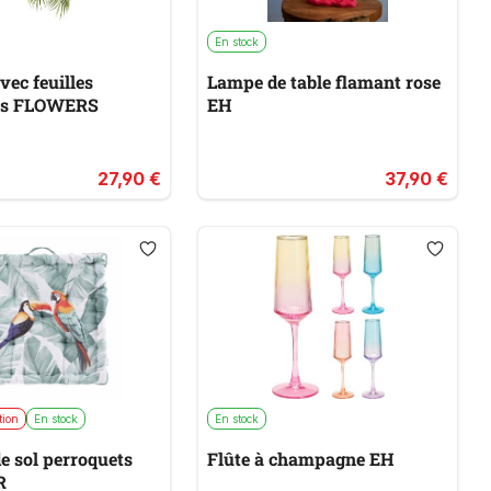
En stock
vec feuilles
Lampe de table flamant rose
es FLOWERS
EH
27,90 €
37,90 €
tion
En stock
En stock
e sol perroquets
Flûte à champagne EH
R