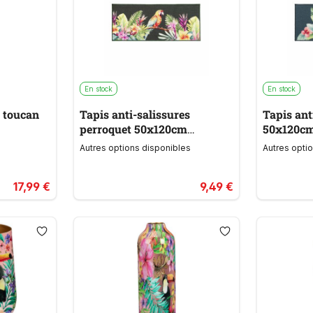
En stock
En stock
e toucan
Tapis anti-salissures
Tapis ant
perroquet 50x120cm
50x120c
NOUMEA
Autres options disponibles
Autres opti
17,99 €
9,49 €