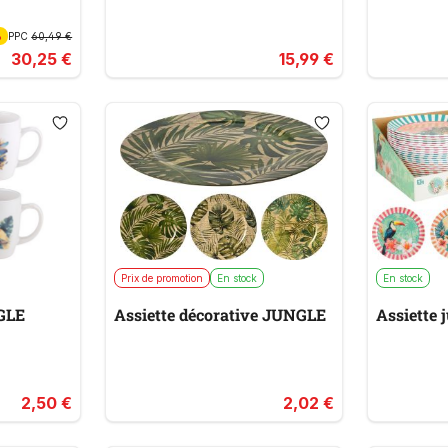
%
PPC
60,49 €
30,25 €
15,99 €
Prix de promotion
En stock
En stock
GLE
Assiette décorative JUNGLE
Assiette 
2,50 €
2,02 €