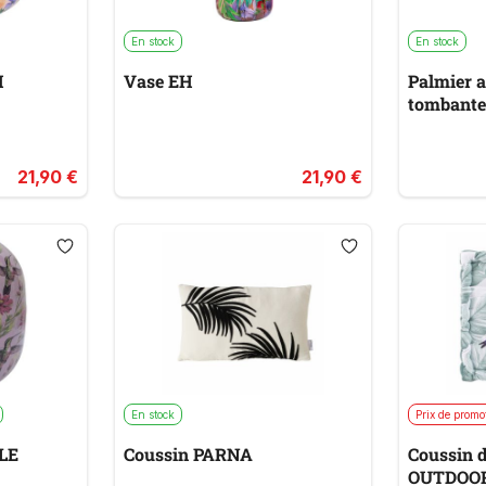
En stock
En stock
H
Vase EH
Palmier a
tombant
21,90 €
21,90 €
En stock
Prix de promo
YLE
Coussin PARNA
Coussin d
OUTDOO