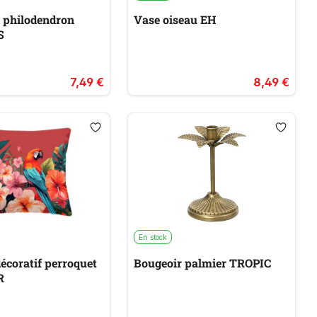
e philodendron
Vase oiseau EH
S
7,49 €
8,49 €
En stock
écoratif perroquet
Bougeoir palmier TROPIC
R