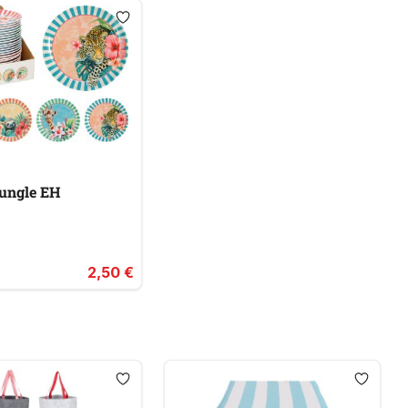
jungle EH
2,50 €