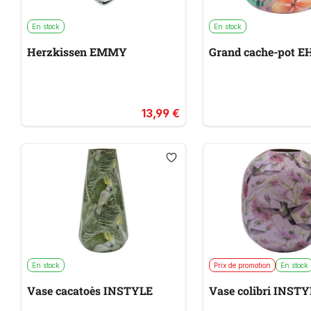
En stock
En stock
Herzkissen EMMY
Grand cache-pot E
13,99 €
En stock
Prix de promotion
En stock
Vase cacatoès INSTYLE
Vase colibri INST