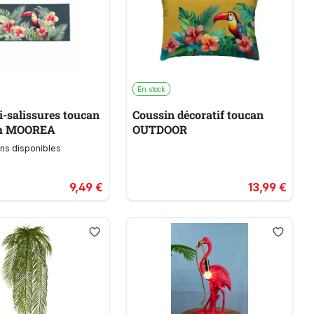
En stock
i-salissures toucan
Coussin décoratif toucan
m MOOREA
OUTDOOR
ons disponibles
9,49 €
13,99 €