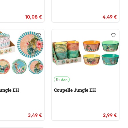
10,08 €
4,49 €
En stock
jungle EH
Coupelle Jungle EH
3,49 €
2,99 €