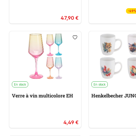
-49
47,90 €
En stock
En stock
Verre à vin multicolore EH
Henkelbecher JUN
4,49 €