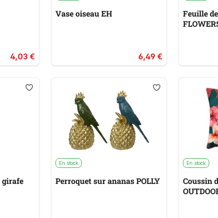
Vase oiseau EH
Feuille d
FLOWER
4,03 €
6,49 €
En stock
En stock
 girafe
Perroquet sur ananas POLLY
Coussin d
OUTDOO