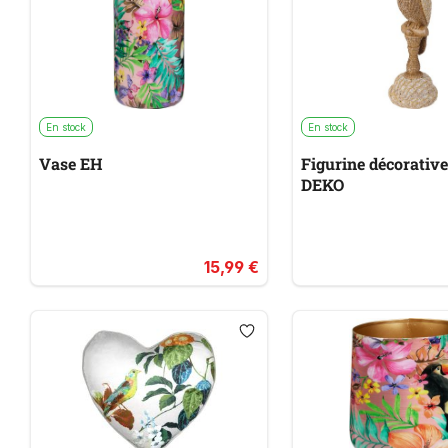
En stock
En stock
Vase EH
Figurine décorativ
DEKO
15,99 €