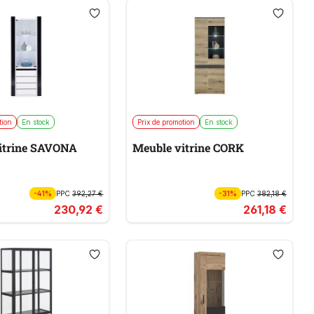
tion
En stock
Prix de promotion
En stock
itrine SAVONA
Meuble vitrine CORK
-41%
PPC
392,27 €
-31%
PPC
382,18 €
230,92 €
261,18 €