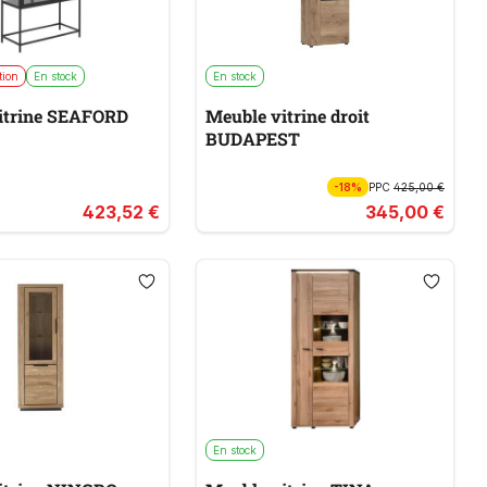
tion
En stock
En stock
itrine SEAFORD
Meuble vitrine droit
BUDAPEST
-18%
PPC
425,00 €
423,52 €
345,00 €
En stock