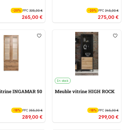
-20%
PPC
335,00 €
-20%
PPC
345,00 €
265,00 €
275,00 €
En stock
itrine INGAMAR 50
Meuble vitrine HIGH ROCK
-18%
PPC
355,00 €
-18%
PPC
365,00 €
289,00 €
299,00 €