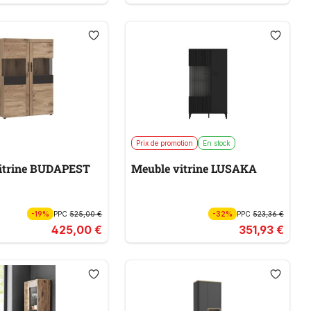
Prix de promotion
En stock
itrine BUDAPEST
Meuble vitrine LUSAKA
-19%
PPC
525,00 €
-32%
PPC
523,36 €
425,00 €
351,93 €