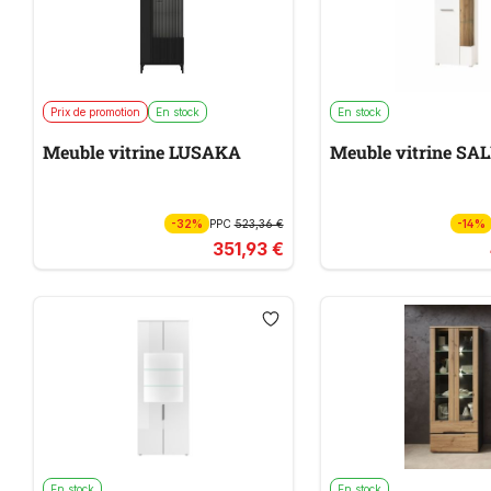
Prix de promotion
En stock
En stock
Meuble vitrine LUSAKA
Meuble vitrine S
-32%
PPC
523,36 €
-14%
351,93 €
En stock
En stock