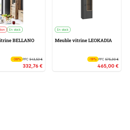
tion
En stock
En stock
itrine BELLANO
Meuble vitrine LEOKADIA
-38%
PPC
543,53 €
-19%
PPC
575,00 €
332,76 €
465,00 €