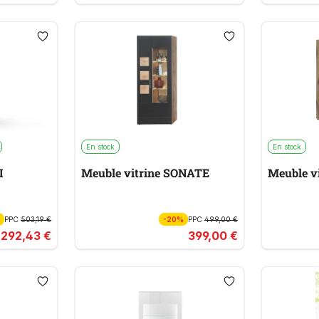
En stock
En stock
ALI
Meuble vitrine SONATE
Meuble v
%
PPC
503,19 €
-20%
PPC
499,00 €
292,43 €
399,00 €