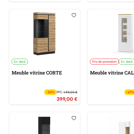
En stock
Prix de promotion
En stock
Meuble vitrine CORTE
Meuble vitrine C
-20%
PPC
499,00 €
-41
399,00 €