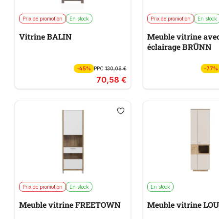
Prix de promotion
En stock
Prix de promotion
En stock
Vitrine BALIN
Meuble vitrine ave
éclairage BRÜNN
-45%
PPC
130,08 €
-77%
70,58 €
Prix de promotion
En stock
En stock
Meuble vitrine FREETOWN
Meuble vitrine LO