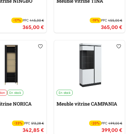
itrine NINGBO
Meuble vitrine TINA
-17%
PPC
445,00 €
-19%
PPC
455,00 €
365,00 €
365,00 €
tion
En stock
En stock
itrine NORICA
Meuble vitrine CAMPANIA
-33%
PPC
513,28 €
-20%
PPC
499,00 €
342,85 €
399,00 €