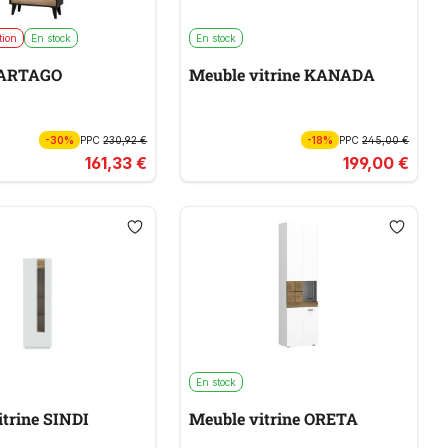
tion
En stock
En stock
CARTAGO
Meuble vitrine KANADA
-30%
PPC
230,92 €
-18%
PPC
245,00 €
161,33 €
199,00 €
En stock
itrine SINDI
Meuble vitrine ORETA