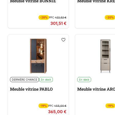
Meuble vitrine BONNIE
Meuble vitrine KR
-28%
PPC
422,52 €
-20%
301,51 €
DERNIÈRE CHANCE
En stock
En stock
Meuble vitrine PABLO
Meuble vitrine AR
-19%
PPC
455,00 €
-19%
365,00 €