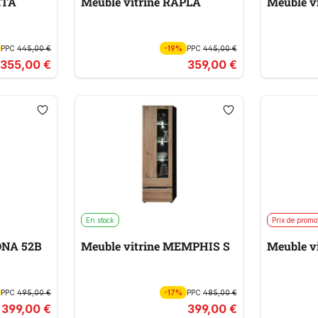
ETA
Meuble vitrine RAPLA
Meuble v
PPC
445,00 €
-19%
PPC
445,00 €
355,00 €
359,00 €
En stock
Prix de promo
ONA 52B
Meuble vitrine MEMPHIS S
Meuble v
PPC
495,00 €
-17%
PPC
485,00 €
399,00 €
399,00 €