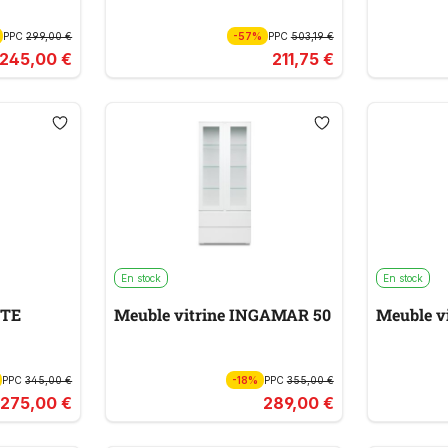
PPC
299,00 €
-57%
PPC
503,19 €
245,00 €
211,75 €
En stock
En stock
RTE
Meuble vitrine INGAMAR 50
Meuble v
PPC
345,00 €
-18%
PPC
355,00 €
275,00 €
289,00 €