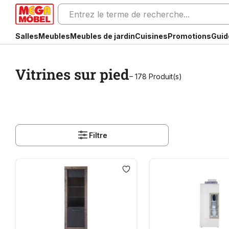
Salles
Meubles
Meubles de jardin
Cuisines
Promotions
Guid
Vitrines sur pied
– 178 Produit(s)
Filtre