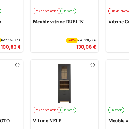
Prix de promotion
En stock
Prix de promo
c
Meuble vitrine DUBLIN
Vitrine 
PPC
452,77 €
-60%
PPC
331,76 €
100,83 €
130,08 €
Prix de promotion
En stock
En stock
UOTO
Vitrine NELE
Meuble v