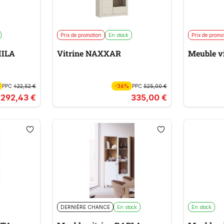
Prix de promotion
En stock
Prix de promo
HILA
Vitrine NAXXAR
Meuble v
PPC
422,52 €
-36%
PPC
525,00 €
292,43 €
335,00 €
DERNIÈRE CHANCE
En stock
En stock