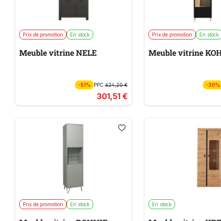
Prix de promotion
En stock
Prix de promotion
En stock
Meuble vitrine NELE
Meuble vitrine KO
-51%
PPC
624,20 €
-30%
301,51 €
Prix de promotion
En stock
En stock