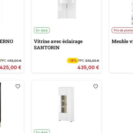
En stock
Prix de promo
ALERNO
Vitrine avec éclairage
Meuble v
SANTORIN
PPC
495,00 €
-18%
PPC
535,00 €
425,00 €
435,00 €
En stock