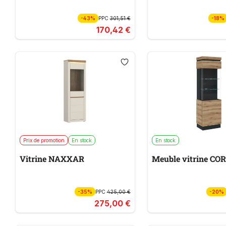
-43%
PPC
301,51 €
-18%
170,42 €
Prix de promotion
En stock
En stock
Vitrine NAXXAR
Meuble vitrine CO
-35%
PPC
425,00 €
-20%
275,00 €