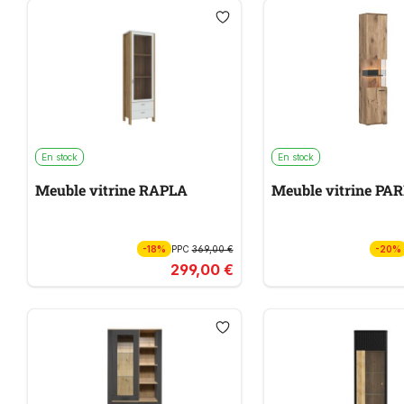
En stock
En stock
Meuble vitrine RAPLA
Meuble vitrine PA
-18%
PPC
369,00 €
-20%
299,00 €