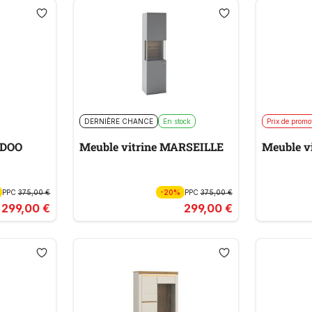
DERNIÈRE CHANCE
En stock
Prix de promo
RDOO
Meuble vitrine MARSEILLE
Meuble v
PPC
375,00 €
-20%
PPC
375,00 €
299,00 €
299,00 €