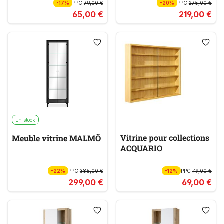
-17%
PPC
79,00 €
-20%
PPC
275,00 €
65,00 €
219,00 €
En stock
Vitrine pour collections
Meuble vitrine MALMÖ
ACQUARIO
-22%
PPC
385,00 €
-12%
PPC
79,00 €
299,00 €
69,00 €