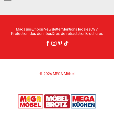
Magasins
Empois
Newsletter
Mentions légales
CGV
Protection des données
Droit de rétractation
Brochures
© 2026 MEGA Möbel