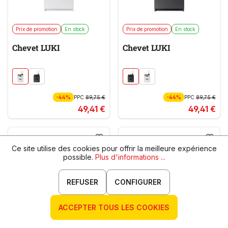
Prix de promotion
En stock
Prix de promotion
En stock
Chevet LUKI
Chevet LUKI
-44%
PPC
89,75 €
-44%
PPC
89,75 €
49,41 €
49,41 €
Ce site utilise des cookies pour offrir la meilleure expérience
possible.
Plus d'informations ...
REFUSER
CONFIGURER
ACCEPTER TOUS LES COOKIES
Prix de promotion
En stock
Prix de promotion
En stock