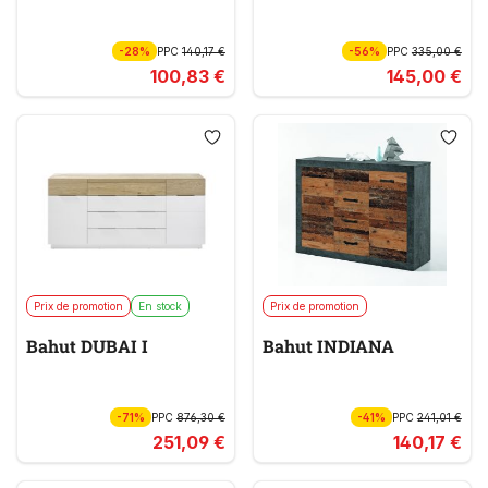
-28%
PPC
140,17 €
-56%
PPC
335,00 €
100,83 €
145,00 €
Prix de promotion
En stock
Prix de promotion
Bahut DUBAI I
Bahut INDIANA
-71%
PPC
876,30 €
-41%
PPC
241,01 €
251,09 €
140,17 €