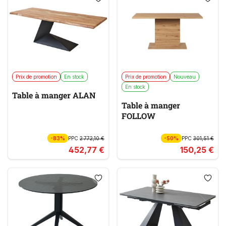
Prix de promotion
En stock
Prix de promotion
Nouveau
En stock
Table à manger ALAN
Table à manger
FOLLOW
-83%
PPC
2 772,10 €
-50%
PPC
301,51 €
452,77 €
150,25 €