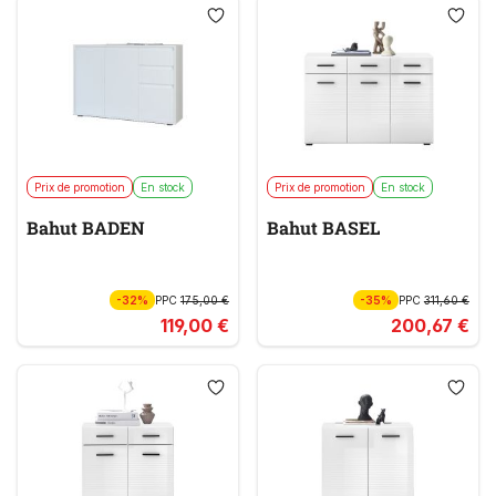
Prix de promotion
En stock
Prix de promotion
En stock
Bahut BADEN
Bahut BASEL
-32%
PPC
175,00 €
-35%
PPC
311,60 €
119,00 €
200,67 €