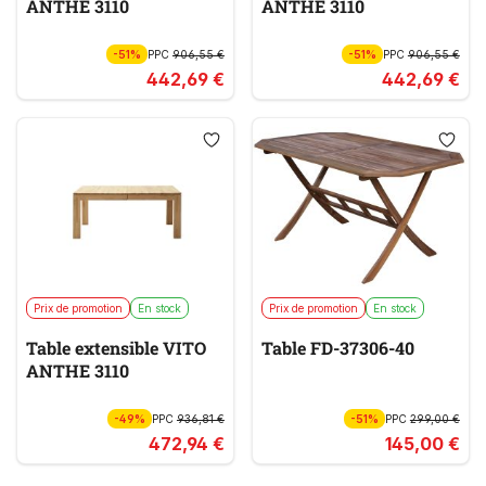
ANTHE 3110
ANTHE 3110
-51%
PPC
906,55 €
-51%
PPC
906,55 €
442,69 €
442,69 €
Prix de promotion
En stock
Prix de promotion
En stock
Table extensible VITO
Table FD-37306-40
ANTHE 3110
-49%
PPC
936,81 €
-51%
PPC
299,00 €
472,94 €
145,00 €