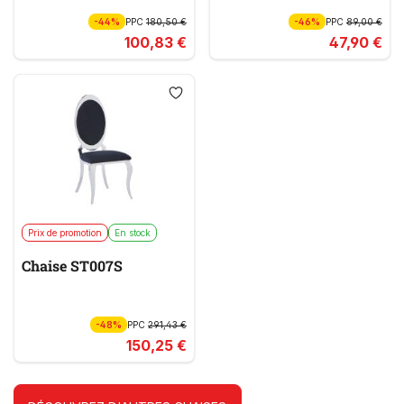
-44%
PPC
180,50 €
-46%
PPC
89,00 €
100,83 €
47,90 €
Prix de promotion
En stock
Chaise ST007S
-48%
PPC
291,43 €
150,25 €