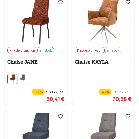
Prix de promotion
En stock
Prix de promotion
En stock
Chaise JANE
Chaise KAYLA
-64%
PPC
140,17 €
-66%
PPC
210,76 €
50,41 €
70,58 €