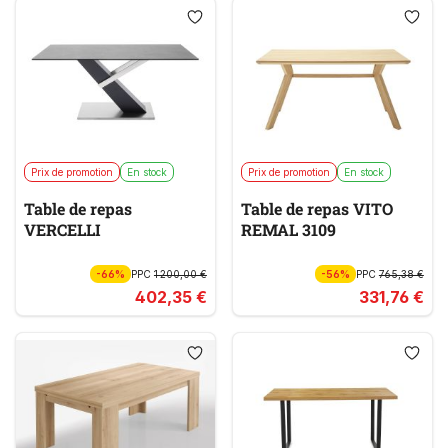
Prix de promotion
En stock
Prix de promotion
En stock
Table de repas
Table de repas VITO
VERCELLI
REMAL 3109
-66%
PPC
1 200,00 €
-56%
PPC
765,38 €
402,35 €
331,76 €