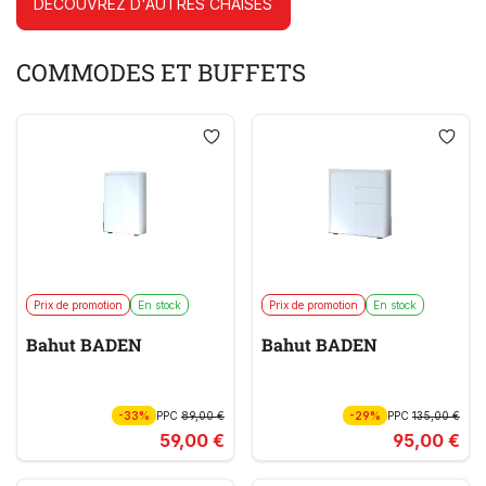
DÉCOUVREZ D'AUTRES CHAISES
COMMODES ET BUFFETS
Prix de promotion
En stock
Prix de promotion
En stock
Bahut BADEN
Bahut BADEN
-33%
PPC
89,00 €
-29%
PPC
135,00 €
59,00 €
95,00 €