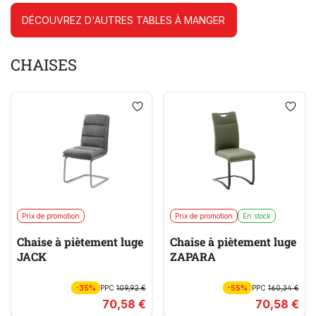
DÉCOUVREZ D'AUTRES TABLES À MANGER
CHAISES
Prix de promotion
Prix de promotion
En stock
Chaise à piètement luge
Chaise à piètement luge
JACK
ZAPARA
-35%
PPC
109,92 €
-55%
PPC
160,34 €
70,58 €
70,58 €