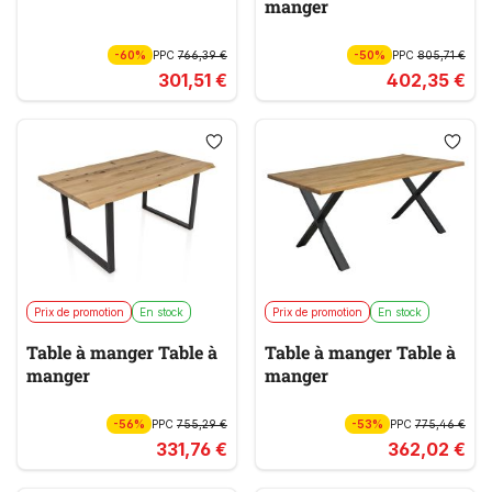
manger
-60%
PPC
766,39 €
-50%
PPC
805,71 €
301,51 €
402,35 €
Prix de promotion
En stock
Prix de promotion
En stock
Table à manger Table à
Table à manger Table à
manger
manger
-56%
PPC
755,29 €
-53%
PPC
775,46 €
331,76 €
362,02 €