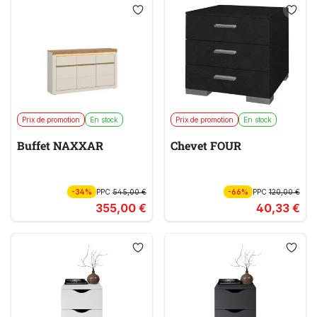
Prix de promotion
En stock
Prix de promotion
En stock
Buffet NAXXAR
Chevet FOUR
-34%
PPC
545,00 €
-66%
PPC
120,00 €
355,00 €
40,33 €