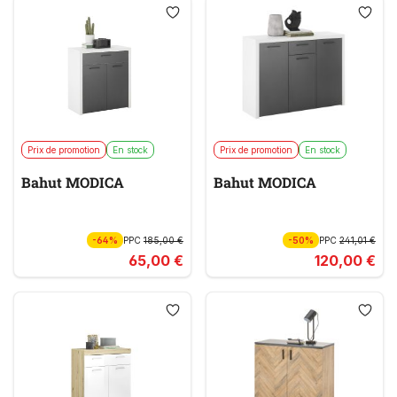
Prix de promotion
En stock
Prix de promotion
En stock
Bahut MODICA
Bahut MODICA
-64%
PPC
185,00 €
-50%
PPC
241,01 €
65,00 €
120,00 €