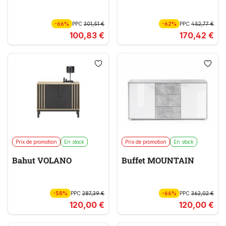
-66%
PPC
301,51 €
-62%
PPC
452,77 €
100,83 €
170,42 €
Prix de promotion
En stock
Prix de promotion
En stock
Bahut VOLANO
Buffet MOUNTAIN
-58%
PPC
287,39 €
-66%
PPC
362,02 €
120,00 €
120,00 €