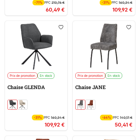
-71%
PPC
210,76 €
-31%
PPC
160,34 €
60,49 €
109,92 €
Prix de promotion
En stock
Prix de promotion
En stock
Chaise GLENDA
Chaise JANE
-31%
PPC
160,34 €
-64%
PPC
140,17 €
109,92 €
50,41 €