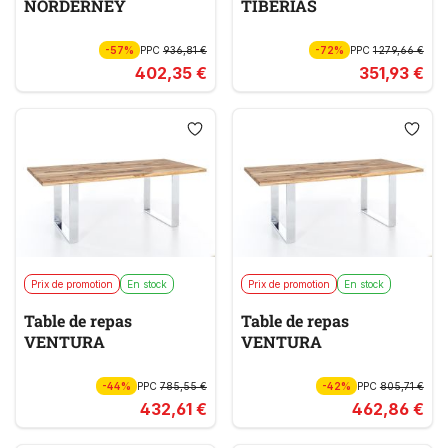
NORDERNEY
TIBERIAS
-57%
PPC
936,81 €
-72%
PPC
1 279,66 €
402,35 €
351,93 €
Prix de promotion
En stock
Prix de promotion
En stock
Table de repas
Table de repas
VENTURA
VENTURA
-44%
PPC
785,55 €
-42%
PPC
805,71 €
432,61 €
462,86 €