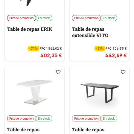
Prix de promotion
En stock
Prix de promotion
En stock
Table de repas ERIK
Table de repas
extensible VITO
ANTHE 3110
-74%
PPC
1 562,02 €
-51%
PPC
906,55 €
402,35 €
442,69 €
Prix de promotion
En stock
Prix de promotion
En stock
Table de repas
Table de repas