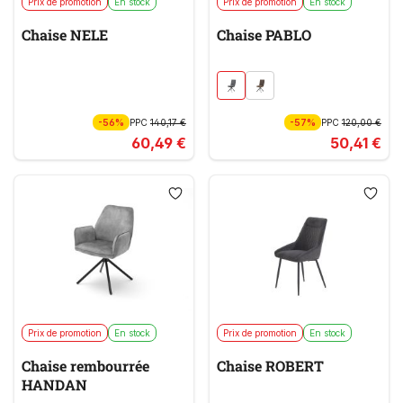
Prix de promotion
En stock
Prix de promotion
En stock
Chaise NELE
Chaise PABLO
-56%
PPC
140,17 €
-57%
PPC
120,00 €
60,49 €
50,41 €
Prix de promotion
En stock
Prix de promotion
En stock
Chaise rembourrée
Chaise ROBERT
HANDAN