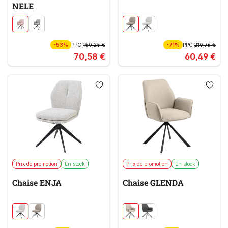
NELE
-53%
PPC
150,25 €
-71%
PPC
210,76 €
70,58 €
60,49 €
Prix de promotion
En stock
Prix de promotion
En stock
Chaise ENJA
Chaise GLENDA