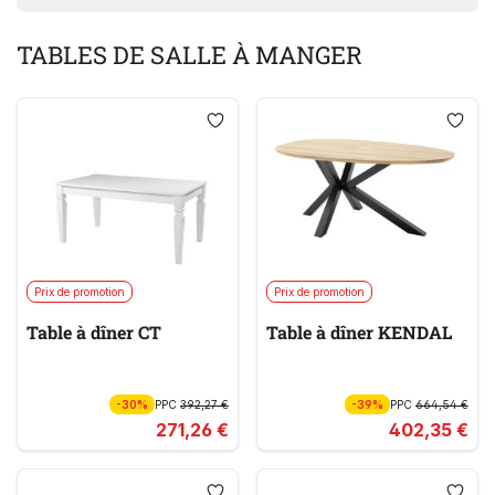
TABLES DE SALLE À MANGER
Prix de promotion
Prix de promotion
Table à dîner CT
Table à dîner KENDAL
-30%
PPC
392,27 €
-39%
PPC
664,54 €
271,26 €
402,35 €