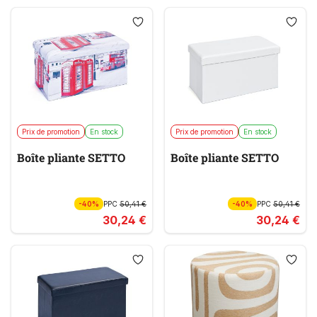
Prix de promotion
En stock
Prix de promotion
En stock
Boîte pliante SETTO
Boîte pliante SETTO
-40%
PPC
50,41 €
-40%
PPC
50,41 €
30,24 €
30,24 €