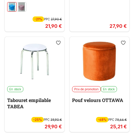
-21%
PPC
27,90 €
21,90 €
27,90 €
En stock
Prix de promotion
En stock
Tabouret empilable
Pouf velours OTTAWA
TABEA
-25%
PPC
39,90 €
-68%
PPC
79,66 €
29,90 €
25,21 €