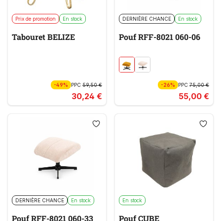
Prix de promotion
En stock
DERNIÈRE CHANCE
En stock
Tabouret BELIZE
Pouf RFF-8021 060-06
-49%
PPC
59,50 €
-26%
PPC
75,00 €
30,24 €
55,00 €
DERNIÈRE CHANCE
En stock
En stock
Pouf RFF-8021 060-33
Pouf CUBE