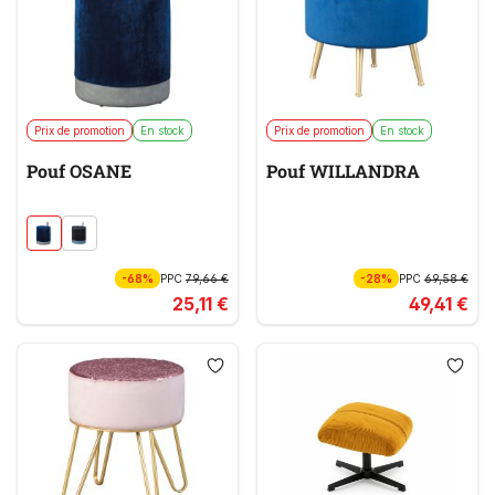
Prix de promotion
En stock
Prix de promotion
En stock
Pouf OSANE
Pouf WILLANDRA
-68%
PPC
79,66 €
-28%
PPC
69,58 €
25,11 €
49,41 €