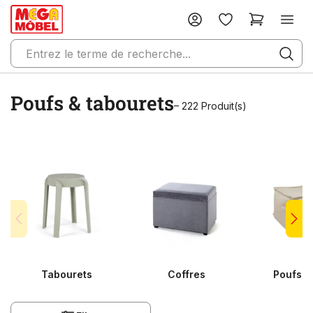
Poufs & tabourets
– 222 Produit(s)
Tabourets
Coffres
Poufs g