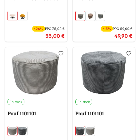
-26%
PPC
75,00 €
-15%
PPC
59,00 €
55,00 €
49,90 €
En stock
En stock
Pouf 1101101
Pouf 1101101