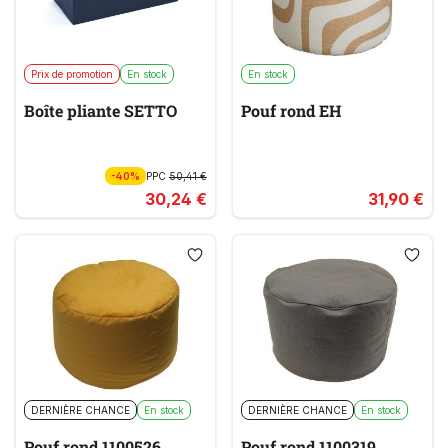
Prix de promotion
En stock
En stock
Boîte pliante SETTO
Pouf rond EH
-40%
PPC
50,41 €
30,24 €
31,90 €
DERNIÈRE CHANCE
En stock
DERNIÈRE CHANCE
En stock
Pouf rond 1100526
Pouf rond 1100319