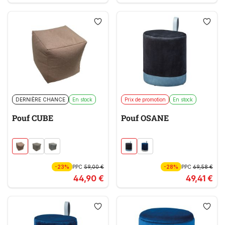
DERNIÈRE CHANCE
En stock
Prix de promotion
En stock
Pouf CUBE
Pouf OSANE
-23%
PPC
59,00 €
-28%
PPC
69,58 €
44,90 €
49,41 €