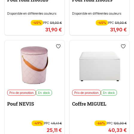
Disponible en différentes couleurs
Disponible en différentes couleurs
-45%
PPC
59,00 €
-45%
PPC
59,00 €
31,90 €
31,90 €
Prix de promotion
En stock
Prix de promotion
En stock
Pouf NEVIS
Coffre MIGUEL
-49%
PPC
49,41 €
-66%
PPC
120,00 €
25,11 €
40,33 €