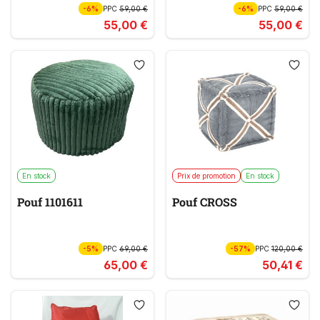
-6%
PPC
59,00 €
-6%
PPC
59,00 €
55,00 €
55,00 €
En stock
Prix de promotion
En stock
Pouf 1101611
Pouf CROSS
-5%
PPC
69,00 €
-57%
PPC
120,00 €
65,00 €
50,41 €