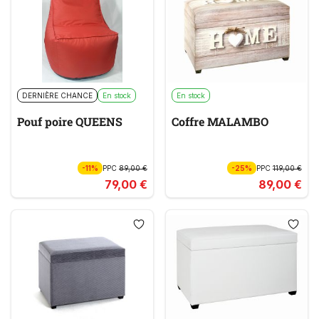
DERNIÈRE CHANCE
En stock
En stock
Pouf poire QUEENS
Coffre MALAMBO
-11%
PPC
89,00 €
-25%
PPC
119,00 €
79,00 €
89,00 €