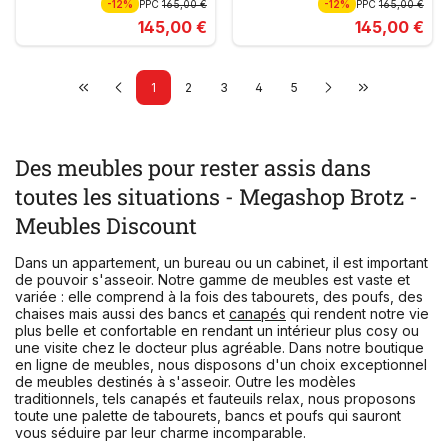
-12%
PPC
165,00 €
-12%
PPC
165,00 €
145,00 €
145,00 €
1
2
3
4
5
Des meubles pour rester assis dans
toutes les situations - Megashop Brotz -
Meubles Discount
Dans un appartement, un bureau ou un cabinet, il est important
de pouvoir s'asseoir. Notre gamme de meubles est vaste et
variée : elle comprend à la fois des tabourets, des poufs, des
chaises mais aussi des bancs et
canapés
qui rendent notre vie
plus belle et confortable en rendant un intérieur plus cosy ou
une visite chez le docteur plus agréable. Dans notre boutique
en ligne de meubles, nous disposons d'un choix exceptionnel
de meubles destinés à s'asseoir. Outre les modèles
traditionnels, tels canapés et fauteuils relax, nous proposons
toute une palette de tabourets, bancs et poufs qui sauront
vous séduire par leur charme incomparable.