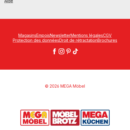
Aide
Magasins
Empois
Newsletter
Mentions légales
CGV
Protection des données
Droit de rétractation
Brochures
© 2026 MEGA Möbel