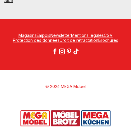
Aide
Magasins
Empois
Newsletter
Mentions légales
CGV
Protection des données
Droit de rétractation
Brochures
© 2026 MEGA Möbel