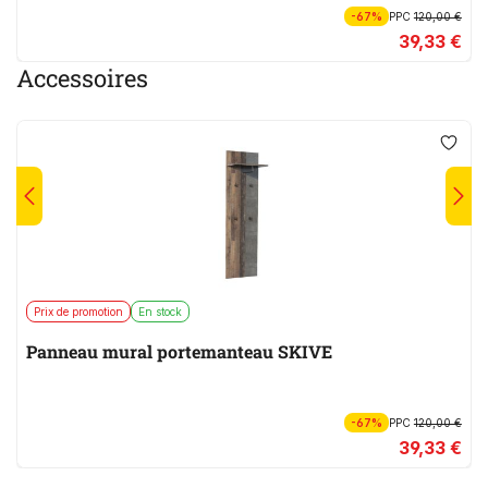
-67%
PPC
120,00 €
39,33 €
Accessoires
Prix de promotion
En stock
Panneau mural portemanteau SKIVE
-67%
PPC
120,00 €
39,33 €