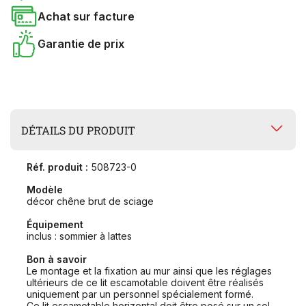
Achat sur facture
Garantie de prix
DÉTAILS DU PRODUIT
Réf. produit :
508723-0
Modèle
décor chêne brut de sciage
Équipement
inclus : sommier à lattes
Bon à savoir
Le montage et la fixation au mur ainsi que les réglages
ultérieurs de ce lit escamotable doivent être réalisés
uniquement par un personnel spécialement formé.
Ce lit escamotable horizontal doit être posé sur un sol