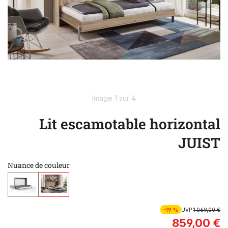
Image 1 sur 4
Lit escamotable horizontal
JUIST
Nuance de couleur
-19 %
UVP
1 069,00 €
859,00 €