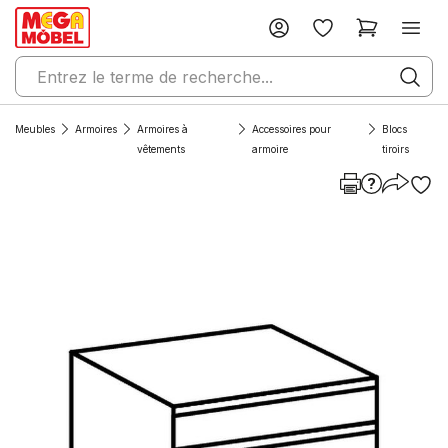
Meubles
Armoires
Armoires à
Accessoires pour
Blocs
vêtements
armoire
tiroirs