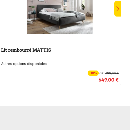
Lit rembourré MATTIS
B
Autres options disponibles
-18%
PPC
799,00 €
649,00 €