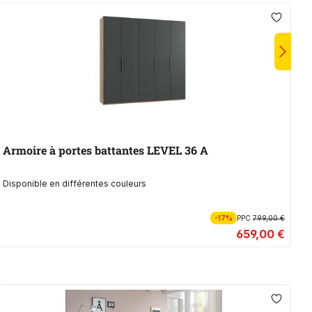
Armoire à portes battantes LEVEL 36 A
A
Disponible en différentes couleurs
Di
-17%
PPC
799,00 €
659,00 €