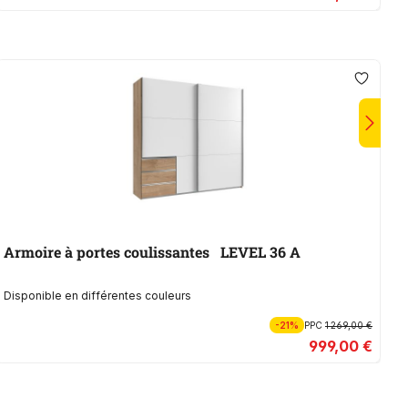
Armoire à portes coulissantes LEVEL 36 A
A
Disponible en différentes couleurs
Di
-21%
PPC
1 269,00 €
999,00 €