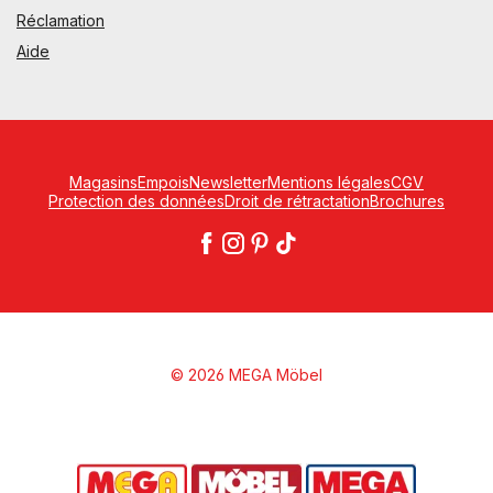
Réclamation
Aide
Magasins
Empois
Newsletter
Mentions légales
CGV
Protection des données
Droit de rétractation
Brochures
© 2026 MEGA Möbel