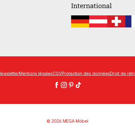
International
ewsletter
Mentions légales
CGV
Protection des données
Droit de rétr
© 2026 MEGA Möbel