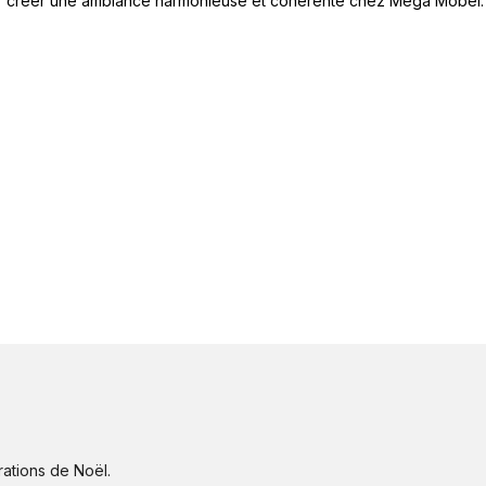
pour créer une ambiance harmonieuse et cohérente chez Mega Möbel.
ations de Noël.