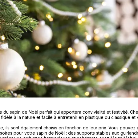
e du sapin de Noël parfait qui apportera convivialité et festivité.
t fidèle à la nature et facile à entretenir en plastique ou classique 
 ils sont également choisis en fonction de leur prix. Vous pouvez a
oires pour votre sapin de Noël : des supports stables aux guirlan