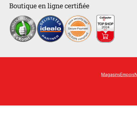
Boutique en ligne certifiée
Magasins
Empois
N