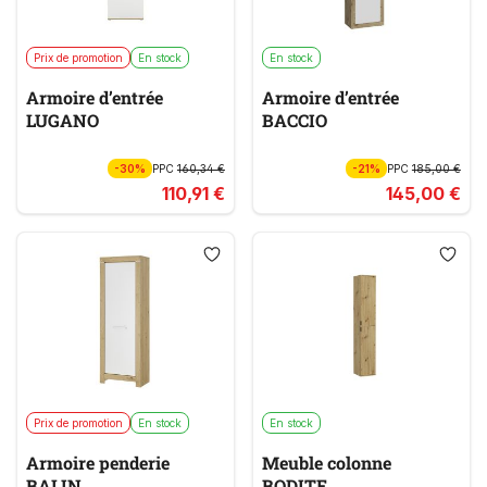
Prix de promotion
En stock
En stock
Armoire d’entrée
Armoire d’entrée
LUGANO
BACCIO
-30%
PPC
160,34 €
-21%
PPC
185,00 €
110,91 €
145,00 €
Prix de promotion
En stock
En stock
Armoire penderie
Meuble colonne
BALIN
BODITE