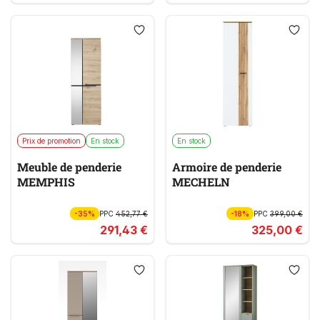
Prix de promotion
En stock
En stock
Meuble de penderie
Armoire de penderie
MEMPHIS
MECHELN
-35%
PPC
452,77 €
-18%
PPC
399,00 €
291,43 €
325,00 €