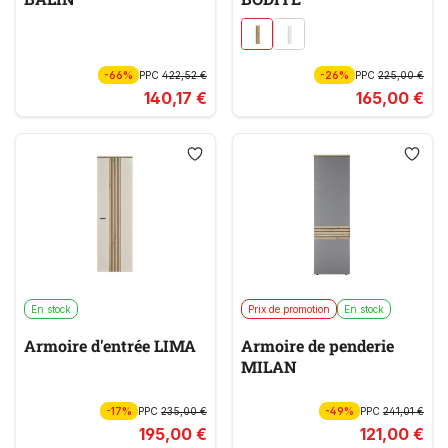
-66%
PPC
422,52 €
-26%
PPC
225,00 €
140,17 €
165,00 €
En stock
Prix de promotion
En stock
Armoire d'entrée LIMA
Armoire de penderie
MILAN
-17%
PPC
235,00 €
-49%
PPC
241,01 €
195,00 €
121,00 €