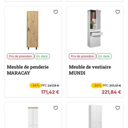
Prix de promotion
En stock
Prix de promotion
En stock
Meuble de penderie
Meuble de vestiaire
MARACAY
MUNDI
-34%
PPC
261,18 €
-26%
PPC
301,51 €
171,42 €
221,84 €