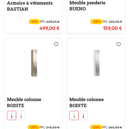
Meuble penderie
Armoire à vêtements
BUENO
BASTIAN
-21%
PPC
639,00 €
-29%
PPC
225,00 €
499,00 €
159,00 €
Meuble colonne
Meuble colonne
BODITE
BODITE
-28%
PPC
245,00 €
-26%
PPC
265,00 €