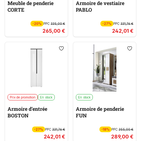
Meuble de penderie
Armoire de vestiaire
CORTE
PABLO
-20%
PPC
335,00 €
-27%
PPC
331,76 €
265,00 €
242,01 €
Prix de promotion
En stock
En stock
Armoire d’entrée
Armoire de penderie
BOSTON
FUN
-27%
PPC
331,76 €
-18%
PPC
355,00 €
242,01 €
289,00 €