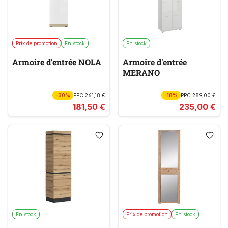
Prix de promotion
En stock
En stock
Armoire d’entrée NOLA
Armoire d'entrée
MERANO
-30%
PPC
261,18 €
-18%
PPC
289,00 €
181,50 €
235,00 €
En stock
Prix de promotion
En stock