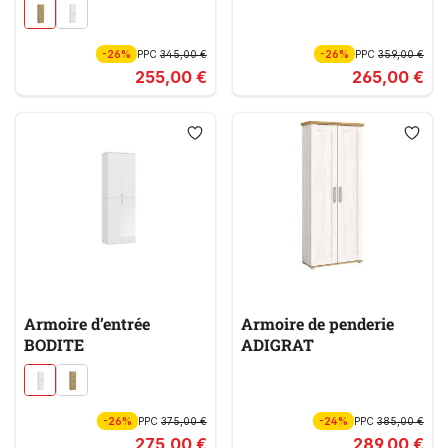
-26%
PPC
345,00 €
-26%
PPC
359,00 €
255,00 €
265,00 €
Armoire d’entrée
Armoire de penderie
BODITE
ADIGRAT
-26%
PPC
375,00 €
-24%
PPC
385,00 €
275,00 €
289,00 €