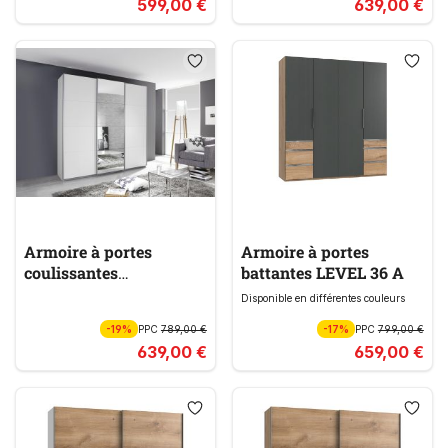
599,00 €
639,00 €
Armoire à portes
Armoire à portes
coulissantes
battantes LEVEL 36 A
KULMBACH
Disponible en différentes couleurs
-19%
PPC
789,00 €
-17%
PPC
799,00 €
639,00 €
659,00 €