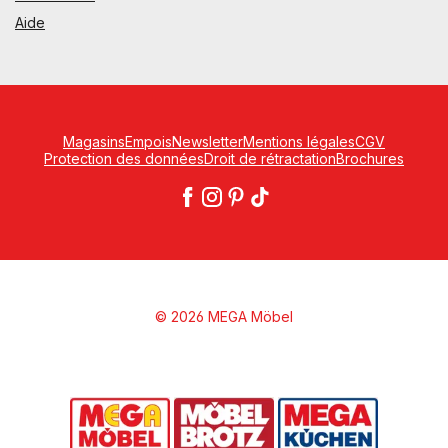
Aide
Magasins
Empois
Newsletter
Mentions légales
CGV
Protection des données
Droit de rétractation
Brochures
© 2026 MEGA Möbel