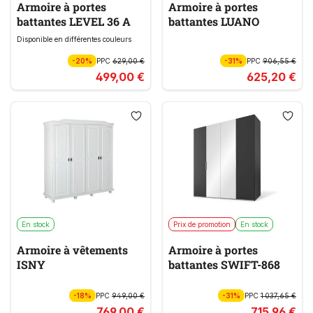
Armoire à portes
Armoire à portes
battantes LEVEL 36 A
battantes LUANO
Disponible en différentes couleurs
-20%
PPC
629,00 €
-31%
PPC
906,55 €
499,00 €
625,20 €
En stock
Prix de promotion
En stock
Armoire à vêtements
Armoire à portes
ISNY
battantes SWIFT-868
-18%
PPC
949,00 €
-31%
PPC
1 037,65 €
769,00 €
715,96 €