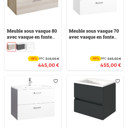
Meuble sous vasque 80
Meuble sous vasque 70
avec vasque en fonte
avec vasque en fonte
minérale PORTOFINO
minérale BOLOGNA
-18%
PPC
545,00 €
-19%
PPC
565,00 €
445,00 €
455,00 €