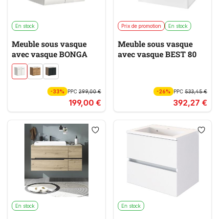
En stock
Prix de promotion
En stock
Meuble sous vasque
Meuble sous vasque
avec vasque BONGA
avec vasque BEST 80
-33%
PPC
299,00 €
-26%
PPC
533,45 €
199,00 €
392,27 €
En stock
En stock