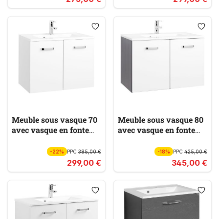
Meuble sous vasque 70
Meuble sous vasque 80
avec vasque en fonte
avec vasque en fonte
minérale BOLOGNA
minérale BOLOGNA
-22%
PPC
385,00 €
-18%
PPC
425,00 €
299,00 €
345,00 €