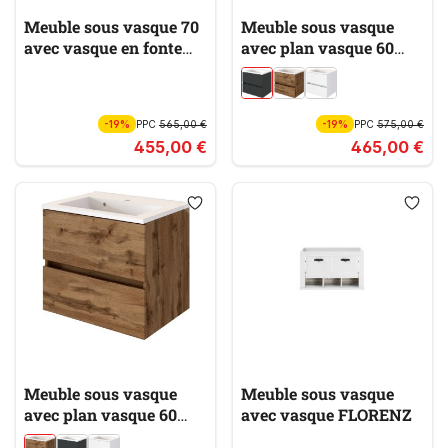
Meuble sous vasque 70
Meuble sous vasque
avec vasque en fonte
avec plan vasque 60
minérale BOLOGNA
BAABE
-19%
PPC
565,00 €
-19%
PPC
575,00 €
455,00 €
465,00 €
Meuble sous vasque
Meuble sous vasque
avec plan vasque 60
avec vasque FLORENZ
BAABE