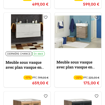
499,00 €
599,00 €
DERNIÈRE CHANCE
En stock
Meuble sous vasque
Meuble sous vasque
avec plan vasque en
avec plan vasque en
céramique
verre FILO
OFFENBACH
-17%
PPC
799,00 €
-22%
PPC
225,00 €
659,00 €
175,00 €