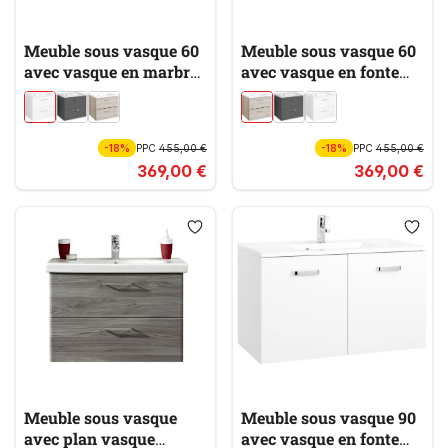
Meuble sous vasque 60
Meuble sous vasque 60
avec vasque en marbre
avec vasque en fonte
minéral PORTOFINO
minérale PORTOFINO
-18%
PPC
455,00 €
-18%
PPC
455,00 €
369,00 €
369,00 €
Meuble sous vasque
Meuble sous vasque 90
avec plan vasque
avec vasque en fonte