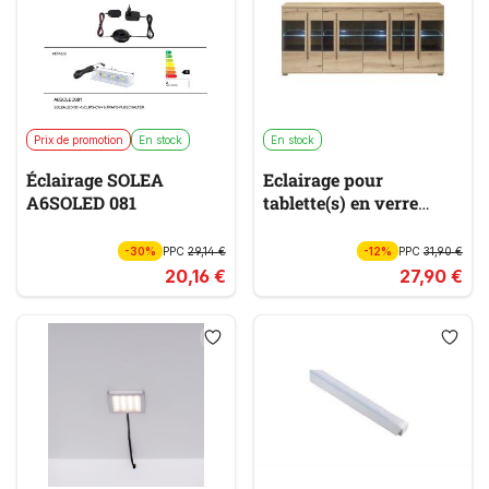
Prix de promotion
En stock
En stock
Éclairage SOLEA
Eclairage pour
A6SOLED 081
tablette(s) en verre
CANTARA
-30%
PPC
29,14 €
-12%
PPC
31,90 €
20,16 €
27,90 €