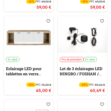
-14%
PPC
69,00 €
-14%
PPC
69,00 €
59,00 €
59,00 €
En stock
Prix de promotion
En stock
Eclairage LED pour
Lot de 3 éclairages LED
tablettes en verre
NINGBO / FOSHAN /
BRIXEN
ARAYA
-13%
PPC
75,00 €
-25%
PPC
80,66 €
65,00 €
60,49 €