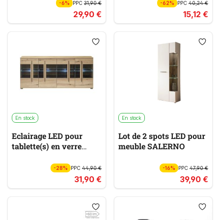
-6%
PPC
31,90 €
-62%
PPC
40,24 €
29,90 €
15,12 €
En stock
En stock
Eclairage LED pour
Lot de 2 spots LED pour
tablette(s) en verre
meuble SALERNO
CANTARA
-28%
PPC
44,90 €
-16%
PPC
47,90 €
31,90 €
39,90 €