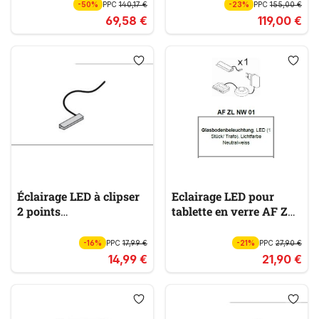
-50%
PPC
140,17 €
-23%
PPC
155,00 €
69,58 €
119,00 €
Éclairage LED à clipser
Eclairage LED pour
2 points
tablette en verre AF ZL
BELEUCHTUNG
NW 01
-16%
PPC
17,99 €
-21%
PPC
27,90 €
14,99 €
21,90 €