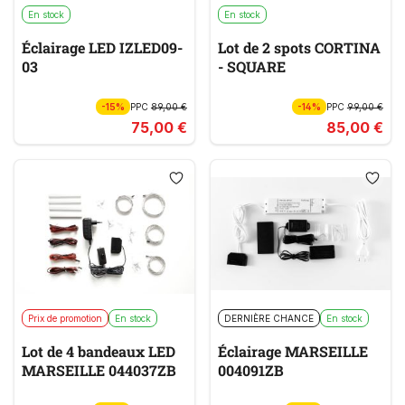
En stock
En stock
Éclairage LED IZLED09-
Lot de 2 spots CORTINA
03
- SQUARE
-15%
PPC
89,00 €
-14%
PPC
99,00 €
75,00 €
85,00 €
Prix de promotion
En stock
DERNIÈRE CHANCE
En stock
Lot de 4 bandeaux LED
Éclairage MARSEILLE
MARSEILLE 044037ZB
004091ZB