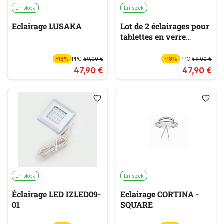
En stock
En stock
Eclairage LUSAKA
Lot de 2 éclairages pour
tablettes en verre
HUDSON
-18%
PPC
59,00 €
-18%
PPC
59,00 €
47,90 €
47,90 €
En stock
En stock
Éclairage LED IZLED09-
Eclairage CORTINA -
01
SQUARE