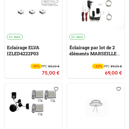
En stock
En stock
Eclairage ELVA
Éclairage par lot de 2
IZLED4222P03
éléments MARSEILLE
024035ZB
-15%
PPC
89,00 €
-22%
PPC
89,00 €
75,00 €
69,00 €