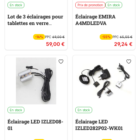
En stock
Prix de promotion
En stock
Lot de 3 éclairages pour
Éclairage EMIRA
tablettes en verre
A4MDLEDVA
HUDSON
-14%
PPC
69,00 €
-55%
PPC
65,55 €
59,00 €
29,24 €
En stock
En stock
Éclairage LED IZLED08-
Éclairage LED
01
IZLED282P02-WK01