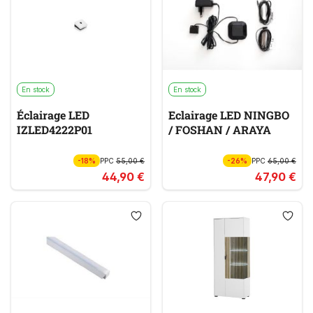
En stock
En stock
Éclairage LED
Eclairage LED NINGBO
IZLED4222P01
/ FOSHAN / ARAYA
-18%
PPC
55,00 €
-26%
PPC
65,00 €
44,90 €
47,90 €