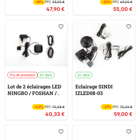
-18%
PPC
59,00 €
-20%
PPC
69,00 €
47,90 €
55,00 €
Prix de promotion
En stock
En stock
Lot de 2 éclairages LED
Eclairage SINDI
NINGBO / FOSHAN /
IZLED08-03
ARAYA
-42%
PPC
70,58 €
-21%
PPC
75,00 €
40,33 €
59,00 €