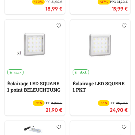
-40%
PPC
31,90 €
-37%
PPC
31,90 €
18,99 €
19,99 €
En stock
En stock
Éclairage LED SQUARE
Éclairage LED SQUERE
1 point BELEUCHTUNG
1 PKT
-21%
PPC
27,90 €
-16%
PPC
29,90 €
21,90 €
24,90 €