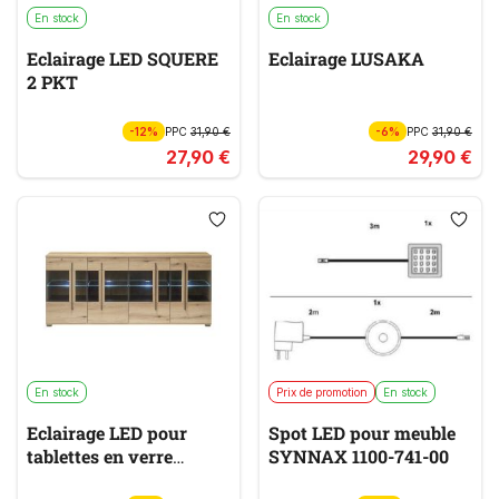
En stock
En stock
Eclairage LED SQUERE
Eclairage LUSAKA
2 PKT
-12%
PPC
31,90 €
-6%
PPC
31,90 €
27,90 €
29,90 €
En stock
Prix de promotion
En stock
Eclairage LED pour
Spot LED pour meuble
tablettes en verre
SYNNAX 1100-741-00
CANTARA