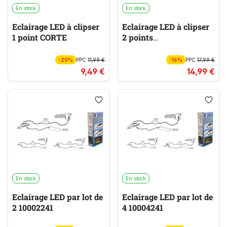
En stock
En stock
Eclairage LED à clipser
Eclairage LED à clipser
1 point CORTE
2 points
BELEUCHTUNG
-20%
PPC
11,99 €
-16%
PPC
17,99 €
9,49 €
14,99 €
En stock
En stock
Eclairage LED par lot de
Eclairage LED par lot de
2 10002241
4 10004241