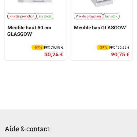
Prix de promotion
En stock
Prix de promotion
En stock
Meuble haut 50 cm
Meuble bas GLASGOW
GLASGOW
-57%
PPC
70,58 €
-39%
PPC
150,25 €
30,24 €
90,75 €
Aide & contact