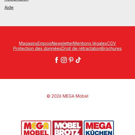
Aide
Magasins
Empois
Newsletter
Mentions légales
CGV
Protection des données
Droit de rétractation
Brochures
© 2026 MEGA Möbel