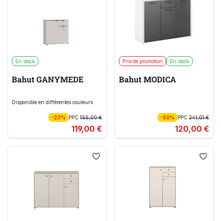
En stock
Prix de promotion
En stock
Bahut GANYMEDE
Bahut MODICA
Disponible en différentes couleurs
-23%
PPC
155,00 €
-50%
PPC
241,01 €
119,00 €
120,00 €