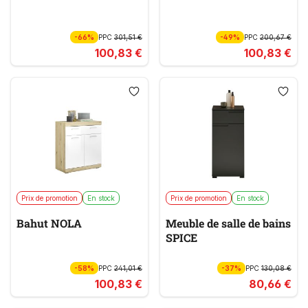
-66%
PPC
301,51 €
-49%
PPC
200,67 €
100,83 €
100,83 €
Prix de promotion
En stock
Prix de promotion
En stock
Bahut NOLA
Meuble de salle de bains
SPICE
-58%
PPC
241,01 €
-37%
PPC
130,08 €
100,83 €
80,66 €