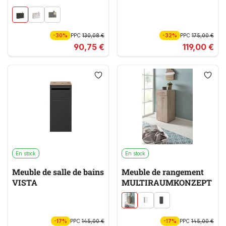
-30%
PPC
130,08 €
-32%
PPC
175,00 €
90,75 €
119,00 €
En stock
En stock
Meuble de salle de bains
Meuble de rangement
VISTA
MULTIRAUMKONZEPT
-17%
PPC
145,00 €
-17%
PPC
145,00 €