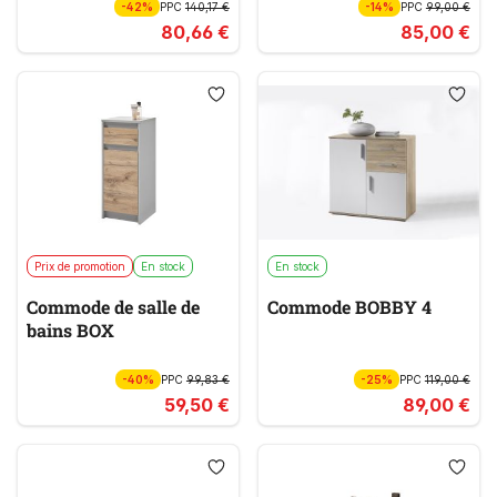
-42%
PPC
140,17 €
-14%
PPC
99,00 €
80,66 €
85,00 €
Prix de promotion
En stock
En stock
Commode de salle de
Commode BOBBY 4
bains BOX
-40%
PPC
99,83 €
-25%
PPC
119,00 €
59,50 €
89,00 €