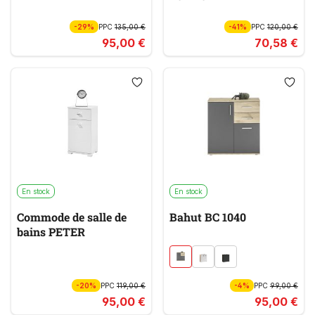
-29%
PPC
135,00 €
-41%
PPC
120,00 €
95,00 €
70,58 €
En stock
En stock
Commode de salle de
Bahut BC 1040
bains PETER
-20%
PPC
119,00 €
-4%
PPC
99,00 €
95,00 €
95,00 €