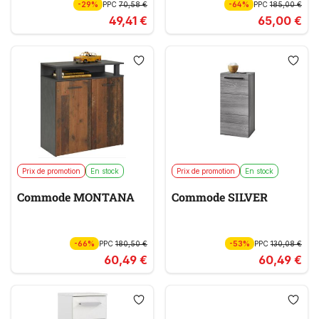
-29%
PPC
70,58 €
-64%
PPC
185,00 €
49,41 €
65,00 €
Prix de promotion
En stock
Prix de promotion
En stock
Commode MONTANA
Commode SILVER
-66%
PPC
180,50 €
-53%
PPC
130,08 €
60,49 €
60,49 €