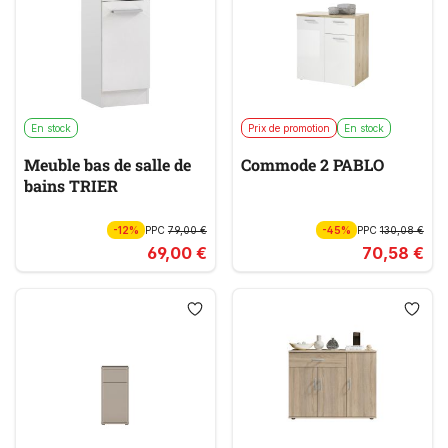
En stock
Prix de promotion
En stock
Meuble bas de salle de
Commode 2 PABLO
bains TRIER
-12%
PPC
79,00 €
-45%
PPC
130,08 €
69,00 €
70,58 €