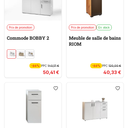
Prix de promotion
Prix de promotion
En stock
Commode BOBBY 2
Meuble de salle de bains
RIOM
-64%
PPC
140,17 €
-66%
PPC
120,00 €
50,41 €
40,33 €