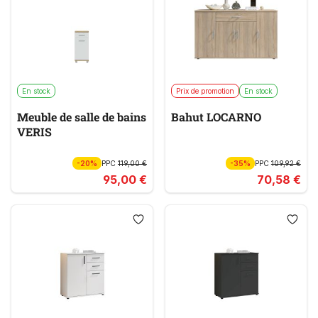
En stock
Prix de promotion
En stock
Meuble de salle de bains
Bahut LOCARNO
VERIS
-20%
PPC
119,00 €
-35%
PPC
109,92 €
95,00 €
70,58 €