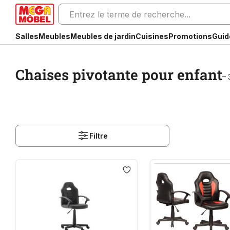
Salles
Meubles
Meubles de jardin
Cuisines
Promotions
Guid
Chaises pivotante pour enfant
– 
Filtre