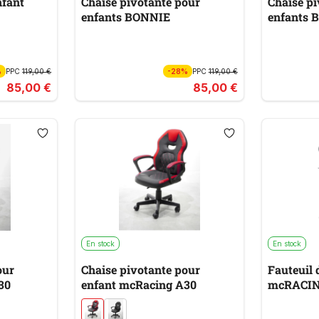
nfant
Chaise pivotante pour
Chaise pi
enfants BONNIE
enfants 
%
PPC
119,00 €
-28%
PPC
119,00 €
85,00 €
85,00 €
En stock
En stock
our
Chaise pivotante pour
Fauteuil 
30
enfant mcRacing A30
mcRACIN