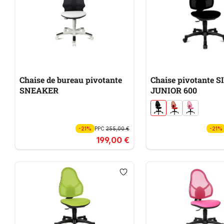
Chaise de bureau pivotante
Chaise pivotante 
SNEAKER
JUNIOR 600
-21%
PPC
255,00 €
-21%
199,00 €