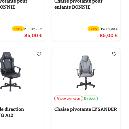
votante pour
Chaise pivotante pour
BONNIE
enfants BONNIE
-28%
PPC
119,00 €
-28%
PPC
119,00 €
85,00 €
85,00 €
Prix de promotion
En stock
de direction
Chaise pivotante LYSANDER
G A12