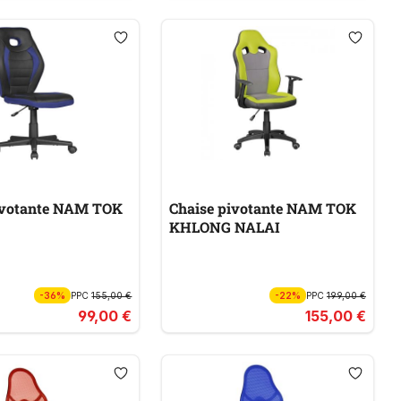
ivotante NAM TOK
Chaise pivotante NAM TOK
KHLONG NALAI
-36%
PPC
155,00 €
-22%
PPC
199,00 €
99,00 €
155,00 €