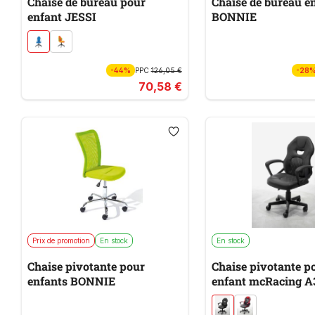
Chaise de bureau pour
Chaise de bureau e
enfant JESSI
BONNIE
-44%
PPC
126,05 €
-28
70,58 €
Prix de promotion
En stock
En stock
Chaise pivotante pour
Chaise pivotante p
enfants BONNIE
enfant mcRacing A