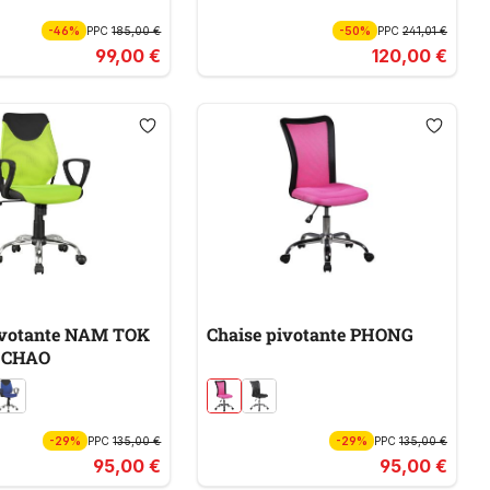
-46%
PPC
185,00 €
-50%
PPC
241,01 €
99,00 €
120,00 €
ivotante NAM TOK
Chaise pivotante PHONG
 CHAO
-29%
PPC
135,00 €
-29%
PPC
135,00 €
95,00 €
95,00 €