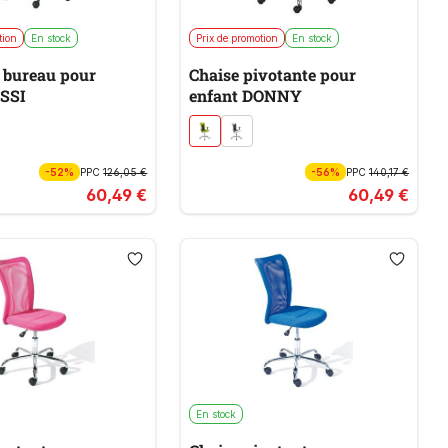
tion
En stock
Prix de promotion
En stock
 bureau pour
Chaise pivotante pour
ESSI
enfant DONNY
-52%
PPC
126,05 €
-56%
PPC
140,17 €
60,49 €
60,49 €
En stock