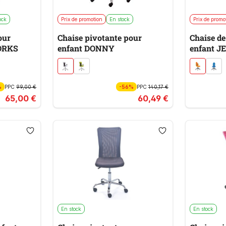
ock
Prix de promotion
En stock
Prix de promo
our
Chaise pivotante pour
Chaise de
ORKS
enfant DONNY
enfant J
%
PPC
99,00 €
-56%
PPC
140,17 €
65,00 €
60,49 €
En stock
En stock