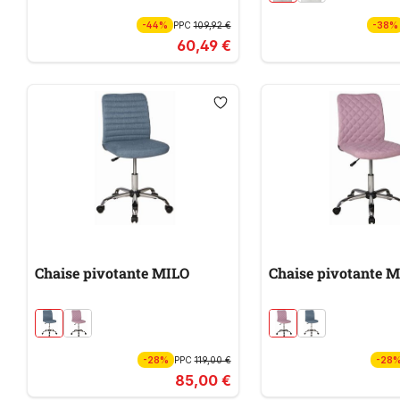
-44%
PPC
109,92 €
-38%
60,49 €
Chaise pivotante MILO
Chaise pivotante 
-28%
PPC
119,00 €
-28
85,00 €