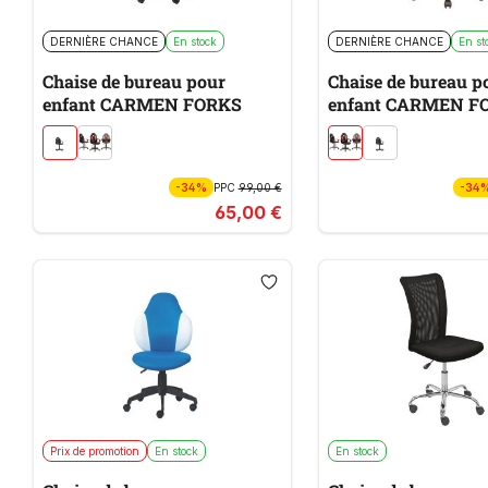
DERNIÈRE CHANCE
En stock
DERNIÈRE CHANCE
En st
Chaise de bureau pour
Chaise de bureau p
enfant CARMEN FORKS
enfant CARMEN F
-34%
PPC
99,00 €
-34
65,00 €
Prix de promotion
En stock
En stock