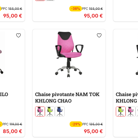
PPC
155,00 €
-38%
PPC
155,00 €
95,00 €
95,00 €
MILO
Chaise pivotante NAM TOK
Chaise p
KHLONG CHAO
KHLONG
%
PPC
119,00 €
-29%
PPC
135,00 €
85,00 €
95,00 €