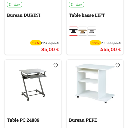
En stock
En stock
Bureau DURINI
Table basse LIFT
-14%
PPC
99,00 €
-19%
PPC
565,00 €
85,00 €
455,00 €
Table PC 24889
Bureau PEPE