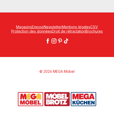
Magasins
Empois
Newsletter
Mentions légales
CGV
Protection des données
Droit de rétractation
Brochures
© 2026 MEGA Möbel