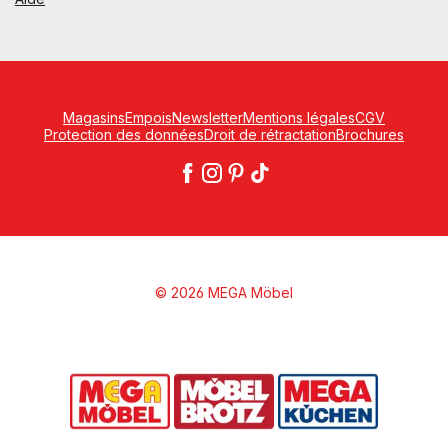
Magasins
Empois
Newsletter
Mentions légales
CGV
Protection des données
Droit de rétractation
Brochures
© 2026 MEGA Möbel