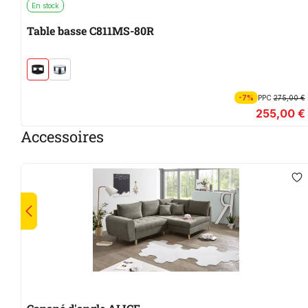
En stock
Table basse C811MS-80R
-7%
PPC
275,00 €
255,00 €
Accessoires