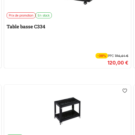
Prix de promotion
En stock
Table basse C334
-38%
PPC
196,64 €
120,00 €