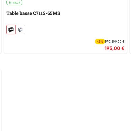
En stock
Table basse C711S-65MS
-2%
PPC
199,00 €
195,00 €