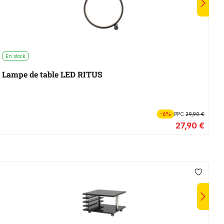
En stock
E
Lampe de table LED RITUS
V
-6%
PPC
29,90 €
27,90 €