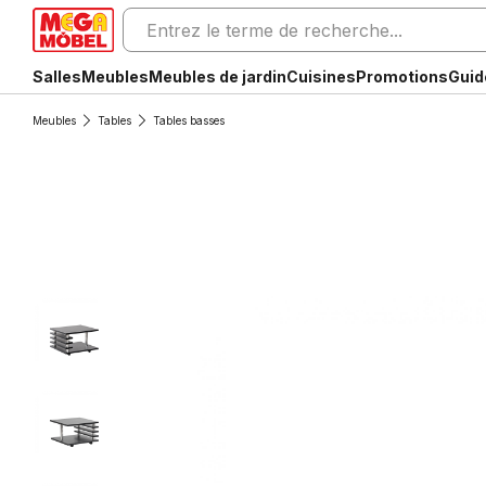
Salles
Meubles
Meubles de jardin
Cuisines
Promotions
Guid
Meubles
Tables
Tables basses