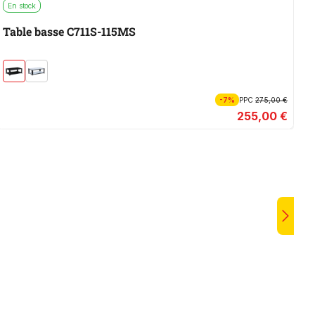
En stock
E
Table basse C711S-115MS
T
-7%
PPC
275,00 €
255,00 €