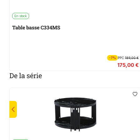
En stock
Table basse C334MS
-7%
PPC
189,00 €
175,00 €
De la série