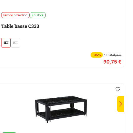
Prix de promotion
En stock
T
Table basse C333
-35%
PPC
140,17 €
90,75 €