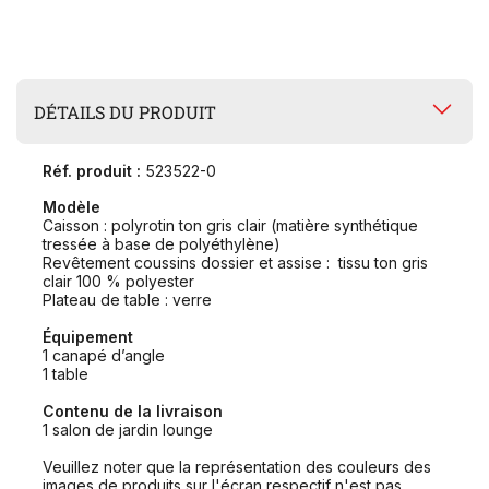
DÉTAILS DU PRODUIT
Réf. produit :
523522-0
Modèle
Caisson : polyrotin ton gris clair (matière synthétique
tressée à base de polyéthylène)
Revêtement coussins dossier et assise : tissu ton gris
clair 100 % polyester
Plateau de table : verre
Équipement
1 canapé d’angle
1 table
Contenu de la livraison
1 salon de jardin lounge
Veuillez noter que la représentation des couleurs des
images de produits sur l'écran respectif n'est pas